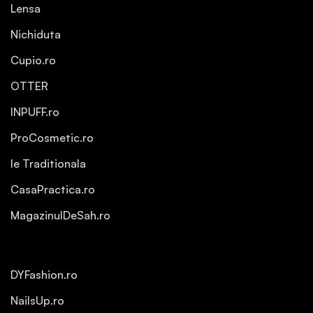
Lensa
Nichiduta
Cupio.ro
OTTER
INPUFF.ro
ProCosmetic.ro
Ie Traditionala
CasaPractica.ro
MagazinulDeSah.ro
DYFashion.ro
NailsUp.ro