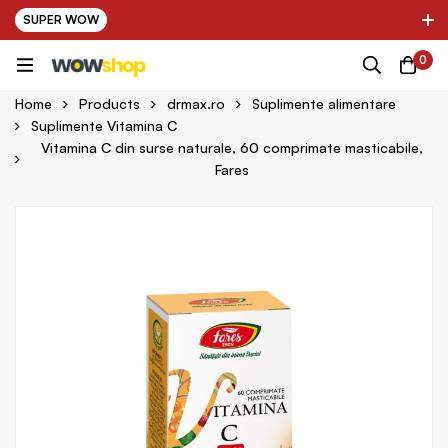
SUPER WOW
✌ Nou! Ultimii parteneri adaugati in platforma:
0
pring Farma ✌
✌ Kinder Auto ✌
Home
Products
drmax.ro
Suplimente alimentare
Suplimente Vitamina C
Vitamina C din surse naturale, 60 comprimate masticabile,
Fares