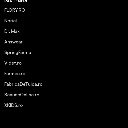
PARTENERI
FLORY.RO
Noriel
Dr. Max
Answear
SpringFarma
Videt.ro
Farmec.ro
FabricaDeTuica.ro
ScauneOnline.ro
XKIDS.ro