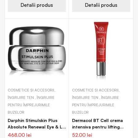
Detalii produs
Detalii produs
COSMETICE ȘI ACCESORII,
COSMETICE ȘI ACCESORII,
ÎNGRIJIRE TEN , ÎNGRIJIRE
ÎNGRIJIRE TEN , ÎNGRIJIRE
PENTRU ÎMPREJURIMILE
PENTRU ÎMPREJURIMILE
BUZELOR
BUZELOR
Darphin Stimulskin Plus
Dermacol BT Cell crema
Absolute Renewal Eye & Lip
intensiva pentru lifting
Contour Cream crema
zona ochilor si a buzelor
468.00
lei
52.00
lei