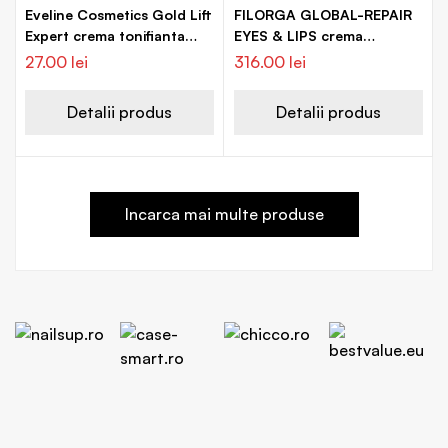
Eveline Cosmetics Gold Lift
FILORGA GLOBAL-REPAIR
Expert crema tonifianta
EYES & LIPS crema
zona ochilor si a buzelor
revitalizanta pentru
27.00
lei
316.00
lei
conturul ochilor si buzelor
Detalii produs
Detalii produs
Incarca mai multe produse