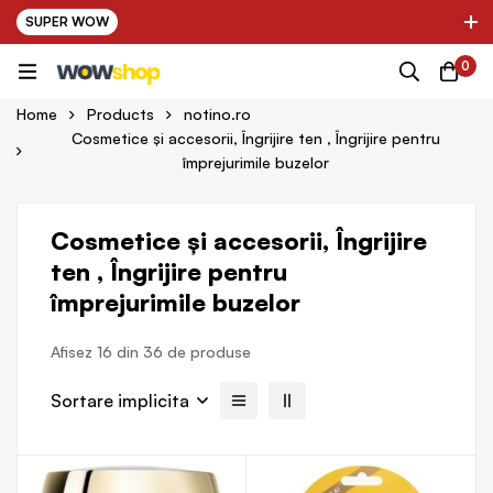
SUPER WOW
✌ Nou! Ultimii parteneri adaugati in platforma:
0
ing Farma ✌
✌ Kinder Auto ✌
✌ 
Home
Products
notino.ro
Cosmetice și accesorii, Îngrijire ten , Îngrijire pentru
împrejurimile buzelor
Cosmetice și accesorii, Îngrijire
ten , Îngrijire pentru
împrejurimile buzelor
Afisez 16 din 36 de produse
Sortare implicita