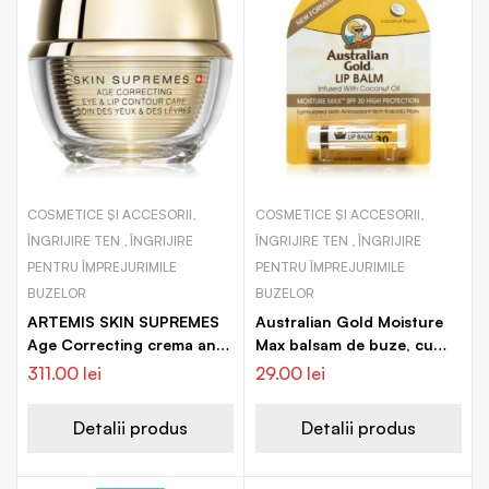
COSMETICE ȘI ACCESORII,
COSMETICE ȘI ACCESORII,
ÎNGRIJIRE TEN , ÎNGRIJIRE
ÎNGRIJIRE TEN , ÎNGRIJIRE
PENTRU ÎMPREJURIMILE
PENTRU ÎMPREJURIMILE
BUZELOR
BUZELOR
ARTEMIS SKIN SUPREMES
Australian Gold Moisture
Age Correcting crema anti-
Max balsam de buze, cu
imbatranire pentru ochi si
efect de umplere SPF 30
311.00
lei
29.00
lei
buze
Detalii produs
Detalii produs