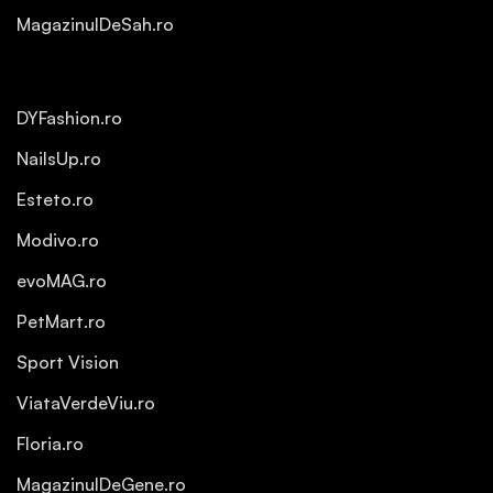
MagazinulDeSah.ro
DYFashion.ro
NailsUp.ro
Esteto.ro
Modivo.ro
evoMAG.ro
PetMart.ro
Sport Vision
ViataVerdeViu.ro
Floria.ro
MagazinulDeGene.ro