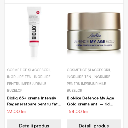
COSMETICE ȘI ACCESORII,
COSMETICE ȘI ACCESORII,
ÎNGRIJIRE TEN , ÎNGRIJIRE
ÎNGRIJIRE TEN , ÎNGRIJIRE
PENTRU ÎMPREJURIMILE
PENTRU ÎMPREJURIMILE
BUZELOR
BUZELOR
Bioliq 65+ crema Intensiv
BioNike Defence My Age
Regeneratoare pentru fata
Gold crema anti – rid
si decolteu
pentru ochi si jurul ochilor
23.00
lei
154.00
lei
Detalii produs
Detalii produs