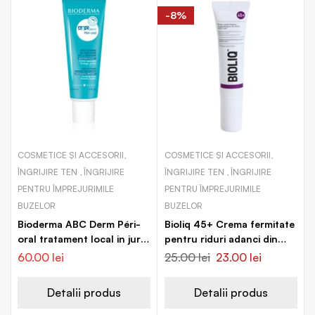
-8%
COSMETICE ȘI ACCESORII,
COSMETICE ȘI ACCESORII,
ÎNGRIJIRE TEN , ÎNGRIJIRE
ÎNGRIJIRE TEN , ÎNGRIJIRE
PENTRU ÎMPREJURIMILE
PENTRU ÎMPREJURIMILE
BUZELOR
BUZELOR
Bioderma ABC Derm Péri-
Bioliq 45+ Crema fermitate
oral tratament local in jurul
pentru riduri adanci din
buzelor
jurul ochilor si a buzelor
60.00
lei
25.00
lei
23.00
lei
Detalii produs
Detalii produs