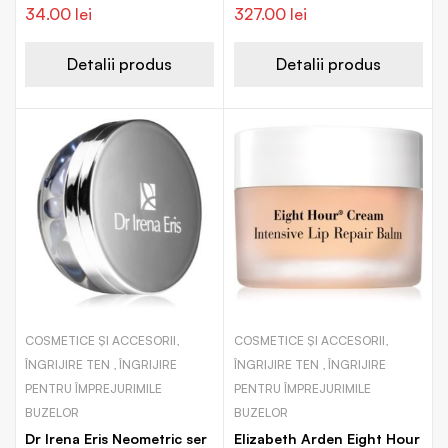
întinerire pentru ochi și
pentru conturul ochilor si
34.00
lei
327.00
lei
buze
buzelor
Detalii produs
Detalii produs
COSMETICE ȘI ACCESORII,
COSMETICE ȘI ACCESORII,
ÎNGRIJIRE TEN , ÎNGRIJIRE
ÎNGRIJIRE TEN , ÎNGRIJIRE
PENTRU ÎMPREJURIMILE
PENTRU ÎMPREJURIMILE
BUZELOR
BUZELOR
Dr Irena Eris Neometric ser
Elizabeth Arden Eight Hour