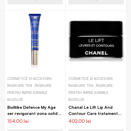
COSMETICE ȘI ACCESORII,
COSMETICE ȘI ACCESORII,
ÎNGRIJIRE TEN , ÎNGRIJIRE
ÎNGRIJIRE TEN , ÎNGRIJIRE
PENTRU ÎMPREJURIMILE
PENTRU ÎMPREJURIMILE
BUZELOR
BUZELOR
BioNike Defence My Age
Chanel Le Lift Lip And
ser revigorant zona ochilor
Contour Care tratament
si a buzelor
lifting buze
154.00
lei
402.00
lei