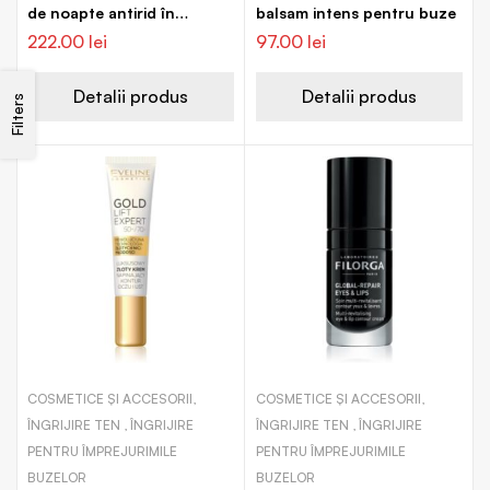
de noapte antirid în
balsam intens pentru buze
capsule pentru zona din
222.00
lei
97.00
lei
jurul ochilor și a buzelor
Detalii produs
Detalii produs
Filters
COSMETICE ȘI ACCESORII,
COSMETICE ȘI ACCESORII,
ÎNGRIJIRE TEN , ÎNGRIJIRE
ÎNGRIJIRE TEN , ÎNGRIJIRE
PENTRU ÎMPREJURIMILE
PENTRU ÎMPREJURIMILE
BUZELOR
BUZELOR