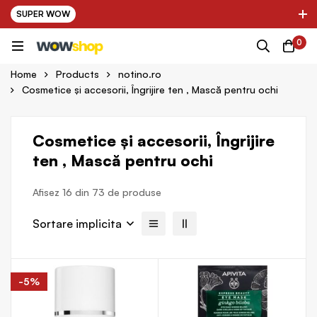
SUPER WOW
✌ Nou! Ultimii parteneri adaugati in platforma:
0
✌ Kinder Auto ✌
✌ Decathlon ✌
Home
Products
notino.ro
Cosmetice și accesorii, Îngrijire ten , Mască pentru ochi
Cosmetice și accesorii, Îngrijire
ten , Mască pentru ochi
Afisez 16 din 73 de produse
Sortare implicita
-5%