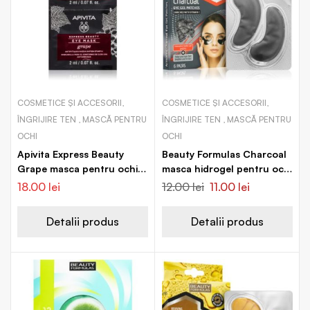
COSMETICE ȘI ACCESORII,
COSMETICE ȘI ACCESORII,
ÎNGRIJIRE TEN , MASCĂ PENTRU
ÎNGRIJIRE TEN , MASCĂ PENTRU
OCHI
OCHI
Apivita Express Beauty
Beauty Formulas Charcoal
Grape masca pentru ochi
masca hidrogel pentru ochi
cu efect de netezire
cu cărbune activ
18.00
lei
12.00
lei
11.00
lei
Detalii produs
Detalii produs