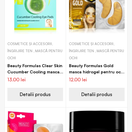
COSMETICE ȘI ACCESORII,
COSMETICE ȘI ACCESORII,
ÎNGRIJIRE TEN , MASCĂ PENTRU
ÎNGRIJIRE TEN , MASCĂ PENTRU
OCHI
OCHI
Beauty Formulas Clear Skin
Beauty Formulas Gold
Cucumber Cooling masca
masca hidrogel pentru ochi
pentru regenerare pentru
cu colagen
13.00
lei
12.00
lei
ochi
Detalii produs
Detalii produs