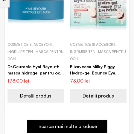
COSMETICE ȘI ACCESORII,
COSMETICE ȘI ACCESORII,
ÎNGRIJIRE TEN , MASCĂ PENTRU
ÎNGRIJIRE TEN , MASCĂ PENTRU
OCHI
OCHI
Dr.Ceuracle Hyal Reyouth
Elizavecca Milky Piggy
masca hidrogel pentru ochi
Hydro-gel Bouncy Eye
pentru strălucirea și
Patch masca
178.00
lei
73.00
lei
netezirea pielii
regeneratoare si hidratanta
zona ochilor
Detalii produs
Detalii produs
Incarca mai multe produse