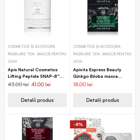
COSMETICE ȘI ACCESORII,
COSMETICE ȘI ACCESORII,
ÎNGRIJIRE TEN , MASCĂ PENTRU
ÎNGRIJIRE TEN , MASCĂ PENTRU
OCHI
OCHI
Apis Natural Cosmetics
Apivita Express Beauty
Lifting Peptide SNAP-8™
Ginkgo Biloba masca
mască pentru ochi, cu
pentru ochi împotriva
43.00
lei
41.00
lei
18.00
lei
efect de netezire cu
ridurilor și a cearcănelor
peptide
întunecate
Detalii produs
Detalii produs
-8%