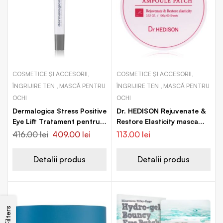
COSMETICE ȘI ACCESORII,
COSMETICE ȘI ACCESORII,
ÎNGRIJIRE TEN , MASCĂ PENTRU
ÎNGRIJIRE TEN , MASCĂ PENTRU
OCHI
OCHI
Dermalogica Stress Positive
Dr. HEDISON Rejuvenate &
Eye Lift Tratament pentru
Restore Elasticity masca
ochi impotriva ridurilor si
hidrogel pentru ochi anti-
416.00
lei
409.00
lei
113.00
lei
cearcanelor
îmbătrânire
Detalii produs
Detalii produs
Filters