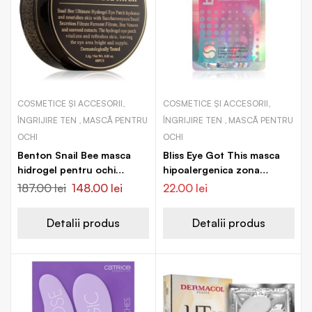
COSMETICE ȘI ACCESORII,
COSMETICE ȘI ACCESORII,
ÎNGRIJIRE TEN , MASCĂ PENTRU
ÎNGRIJIRE TEN , MASCĂ PENTRU
OCHI
OCHI
Benton Snail Bee masca
Bliss Eye Got This masca
hidrogel pentru ochi
hipoalergenica zona
împotriva ridurilor și a
ochilor
187.00
lei
148.00
lei
22.00
lei
cearcănelor întunecate
Detalii produs
Detalii produs