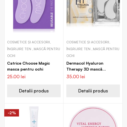
COSMETICE ȘI ACCESORII,
COSMETICE ȘI ACCESORII,
ÎNGRIJIRE TEN , MASCĂ PENTRU
ÎNGRIJIRE TEN , MASCĂ PENTRU
OCHI
OCHI
Catrice Choose Magic
Dermacol Hyaluron
masca pentru ochi
Therapy 3D mască
hidratantă răcoritoare
25.00
lei
35.00
lei
pentru ochi
Detalii produs
Detalii produs
-2%