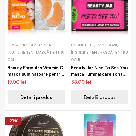
COSMETICE ȘI ACCESORII,
COSMETICE ȘI ACCESORII,
ÎNGRIJIRE TEN , MASCĂ PENTRU
ÎNGRIJIRE TEN , MASCĂ PENTRU
OCHI
OCHI
Beauty Formulas Vitamin C
Beauty Jar Nice To See You
masca iluminatoare pentru
masca iluminatoare zona
ochi
ochilor
17.00
lei
38.00
lei
Detalii produs
Detalii produs
-21%