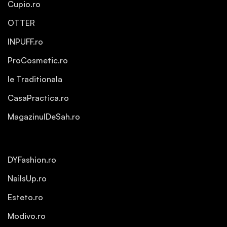
Cupio.ro
OTTER
INPUFF.ro
ProCosmetic.ro
Ie Traditionala
CasaPractica.ro
MagazinulDeSah.ro
DYFashion.ro
NailsUp.ro
Esteto.ro
Modivo.ro