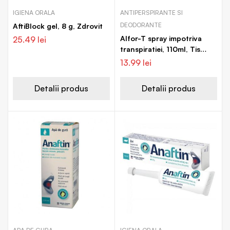
IGIENA ORALA
ANTIPERSPIRANTE SI
DEODORANTE
AftiBlock gel, 8 g, Zdrovit
Alfor-T spray impotriva
25.49
lei
transpiratiei, 110ml, Tis
Farmaceutic
13.99
lei
Detalii produs
Detalii produs