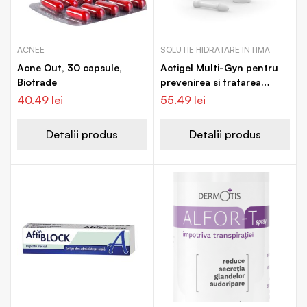
ACNEE
SOLUTIE HIDRATARE INTIMA
Acne Out, 30 capsule,
Actigel Multi-Gyn pentru
Biotrade
prevenirea si tratarea
disconfortului vaginal, 50
40.49
lei
55.49
lei
ml, Bioclin
Detalii produs
Detalii produs