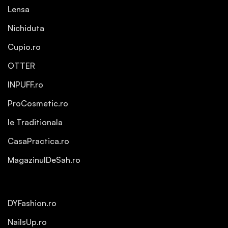
Lensa
Nichiduta
Cupio.ro
OTTER
INPUFF.ro
ProCosmetic.ro
Ie Traditionala
CasaPractica.ro
MagazinulDeSah.ro
DYFashion.ro
NailsUp.ro