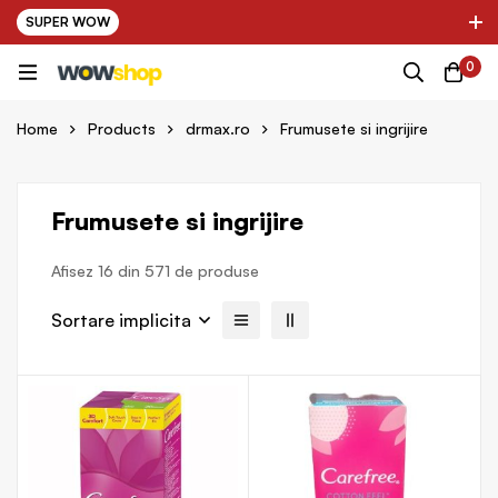
SUPER WOW
✌ Nou! Ultimii parteneri adaugati in platforma:
0
ing Farma ✌
✌ Kinder Auto ✌
✌
Home
Products
drmax.ro
Frumusete si ingrijire
Frumusete si ingrijire
Afisez 16 din 571 de produse
Sortare implicita