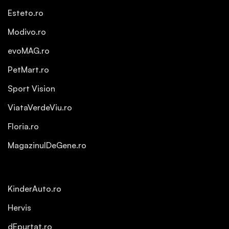
Esteto.ro
Modivo.ro
evoMAG.ro
PetMart.ro
Sport Vision
ViataVerdeViu.ro
Floria.ro
MagazinulDeGene.ro
KinderAuto.ro
Hervis
dEpurtat.ro