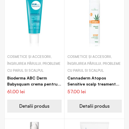
COSMETICE ȘI ACCESORII,
COSMETICE ȘI ACCESORII,
ÎNGRIJIREA PĂRULUI, PROBLEME
ÎNGRIJIREA PĂRULUI, PROBLEME
CU PARUL SI SCALPUL
CU PARUL SI SCALPUL
Bioderma ABC Derm
Cannaderm Atopos
Babysquam crema pentru
Sensitive scalp treament
copii matreata din par
tratament intensiv pentru
61.00
lei
57.00
lei
scalp iritat
Detalii produs
Detalii produs