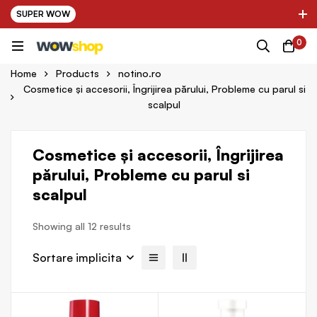
SUPER WOW
✌ Nou! Ultimii parteneri adaugati in platforma:
0
ring Farma ✌
✌ Kinder Auto ✌
Home
Products
notino.ro
Cosmetice și accesorii, Îngrijirea părului, Probleme cu parul si
scalpul
Cosmetice și accesorii, Îngrijirea
părului, Probleme cu parul si
scalpul
Showing all 12 results
Sortare implicita