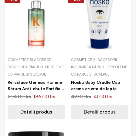
COSMETICE ȘI ACCESORII,
COSMETICE ȘI ACCESORII,
ÎNGRIJIREA PĂRULUI, PROBLEME
ÎNGRIJIREA PĂRULUI, PROBLEME
CU PARUL SI SCALPUL
CU PARUL SI SCALPUL
Kérastase Genesis Homme
Nosko Baby Cradle Cap
Sérum Anti-chute Fortifiant
crema crusta de lapte
ser fortifiant pentru părul
204.00
lei
186.00
lei
42.00
lei
41.00
lei
slab cu tendință de cădere
Detalii produs
Detalii produs