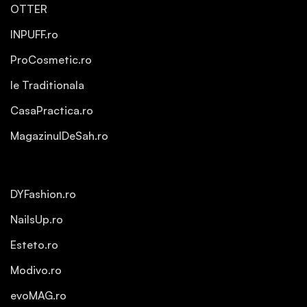
OTTER
INPUFF.ro
ProCosmetic.ro
Ie Traditionala
CasaPractica.ro
MagazinulDeSah.ro
DYFashion.ro
NailsUp.ro
Esteto.ro
Modivo.ro
evoMAG.ro