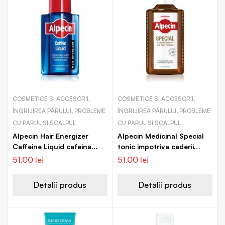
COSMETICE ȘI ACCESORII,
COSMETICE ȘI ACCESORII,
ÎNGRIJIREA PĂRULUI, PROBLEME
ÎNGRIJIREA PĂRULUI, PROBLEME
CU PARUL SI SCALPUL
CU PARUL SI SCALPUL
Alpecin Hair Energizer
Alpecin Medicinal Special
Caffeine Liquid cafeina
tonic impotriva caderii
tonica impotriva caderii
parului pentru piele
51.00
lei
51.00
lei
parului pentru barbati
sensibila
Detalii produs
Detalii produs