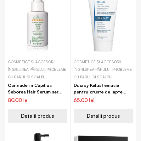
COSMETICE ȘI ACCESORII,
COSMETICE ȘI ACCESORII,
ÎNGRIJIREA PĂRULUI, PROBLEME
ÎNGRIJIREA PĂRULUI, PROBLEME
CU PARUL SI SCALPUL
CU PARUL SI SCALPUL
Cannaderm Capillus
Ducray Kelual emusie
Seborea Hair Serum ser
pentru cruste de lapte
activ pentru un scalp
pentru nou-nascuti si copii
80.00
lei
65.00
lei
uscat, atenueaza senzatia
de mancarime
Detalii produs
Detalii produs