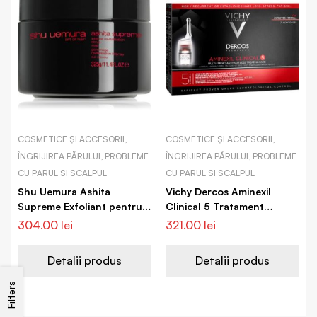
COSMETICE ȘI ACCESORII,
COSMETICE ȘI ACCESORII,
ÎNGRIJIREA PĂRULUI, PROBLEME
ÎNGRIJIREA PĂRULUI, PROBLEME
CU PARUL SI SCALPUL
CU PARUL SI SCALPUL
Shu Uemura Ashita
Vichy Dercos Aminexil
Supreme Exfoliant pentru
Clinical 5 Tratament
scalp cu efect revitalizant
împotriva căderii părului
304.00
lei
321.00
lei
pentru barbati
Detalii produs
Detalii produs
Filters