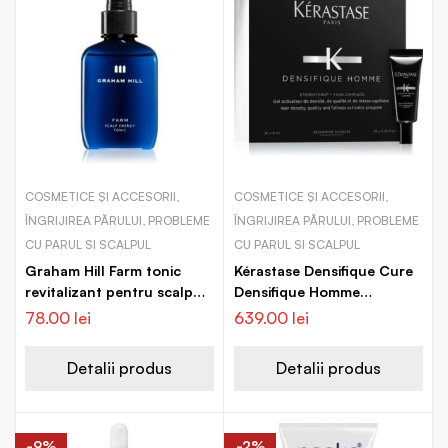
COSMETICE ȘI ACCESORII,
COSMETICE ȘI ACCESORII,
ÎNGRIJIREA PĂRULUI, PROBLEME
ÎNGRIJIREA PĂRULUI, PROBLEME
CU PARUL SI SCALPUL
CU PARUL SI SCALPUL
Graham Hill Farm tonic
Kérastase Densifique Cure
revitalizant pentru scalp
Densifique Homme
iritat
Tratament pentru
78.00
lei
639.00
lei
cresterea densitatii parului
pentru barbati
Detalii produs
Detalii produs
-9%
-2%