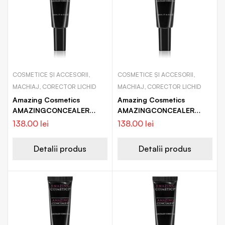
COSMETICE ȘI ACCESORII,
COSMETICE ȘI ACCESORII,
MACHIAJ, CORECTOR LICHID
MACHIAJ, CORECTOR LICHID
Amazing Cosmetics
Amazing Cosmetics
AMAZINGCONCEALER
AMAZINGCONCEALER
corector pentru vene
corector pentru vene
138.00
lei
138.00
lei
sparte pentru imperfectiuni
sparte pentru imperfectiuni
ale pielii
ale pielii
Detalii produs
Detalii produs