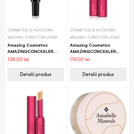
COSMETICE ȘI ACCESORII,
COSMETICE ȘI ACCESORII,
MACHIAJ, CORECTOR LICHID
MACHIAJ, CORECTOR LICHID
Amazing Cosmetics
Amazing Cosmetics
AMAZINGCONCEALER
AMAZINGCONCEALER
corector pentru vene
Hydrate corector
138.00
lei
119.00
lei
sparte pentru imperfectiuni
ale pielii
Detalii produs
Detalii produs