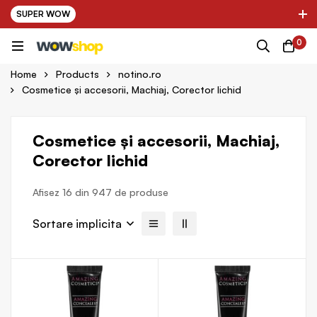
SUPER WOW
✌ Nou! Ultimii parteneri adaugati in platforma:
0
ing Farma ✌
✌ Kinder Auto ✌
✌
Home
Products
notino.ro
Cosmetice și accesorii, Machiaj, Corector lichid
Cosmetice și accesorii, Machiaj,
Corector lichid
Afisez 16 din 947 de produse
Sortare implicita