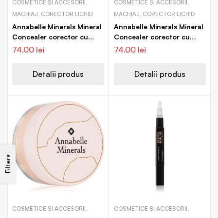
COSMETICE ȘI ACCESORII,
COSMETICE ȘI ACCESORII,
MACHIAJ, CORECTOR LICHID
MACHIAJ, CORECTOR LICHID
Annabelle Minerals Mineral
Annabelle Minerals Mineral
Concealer corector cu
Concealer corector cu
acoperire mare
acoperire mare
74.00
lei
74.00
lei
Detalii produs
Detalii produs
Filters
COSMETICE ȘI ACCESORII,
COSMETICE ȘI ACCESORII,