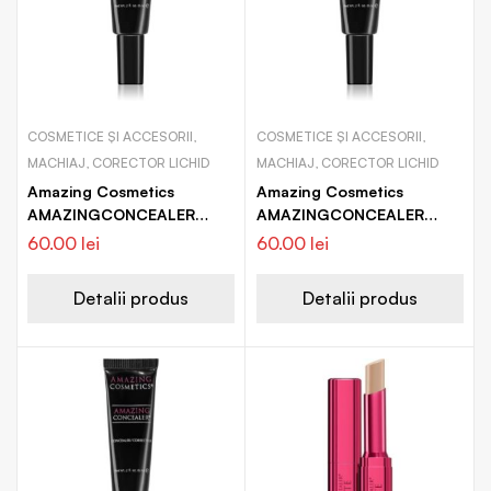
COSMETICE ȘI ACCESORII,
COSMETICE ȘI ACCESORII,
MACHIAJ, CORECTOR LICHID
MACHIAJ, CORECTOR LICHID
Amazing Cosmetics
Amazing Cosmetics
AMAZINGCONCEALER
AMAZINGCONCEALER
corector pentru vene
corector pentru vene
60.00
lei
60.00
lei
sparte pentru imperfectiuni
sparte pentru imperfectiuni
ale pielii
ale pielii
Detalii produs
Detalii produs