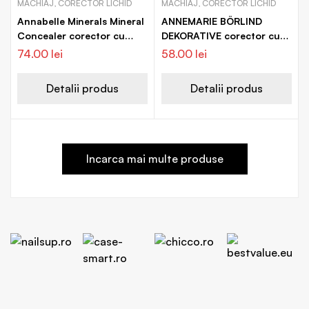
MACHIAJ, CORECTOR LICHID
MACHIAJ, CORECTOR LICHID
Annabelle Minerals Mineral
ANNEMARIE BÖRLIND
Concealer corector cu
DEKORATIVE corector cu
acoperire mare
aplicator
74.00
lei
58.00
lei
Detalii produs
Detalii produs
Incarca mai multe produse