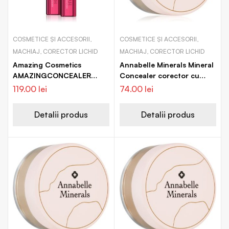
COSMETICE ȘI ACCESORII,
COSMETICE ȘI ACCESORII,
MACHIAJ, CORECTOR LICHID
MACHIAJ, CORECTOR LICHID
Amazing Cosmetics
Annabelle Minerals Mineral
AMAZINGCONCEALER
Concealer corector cu
Hydrate corector
acoperire mare
119.00
lei
74.00
lei
Detalii produs
Detalii produs