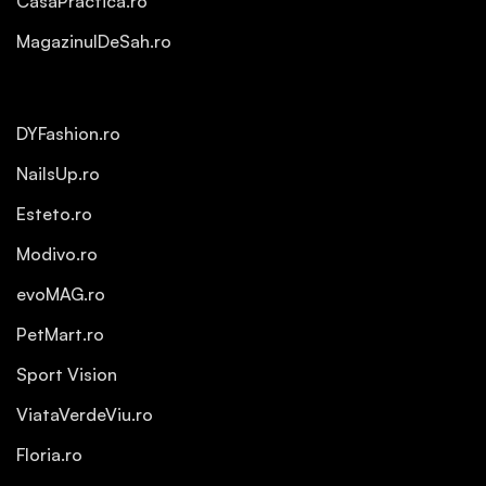
CasaPractica.ro
MagazinulDeSah.ro
DYFashion.ro
NailsUp.ro
Esteto.ro
Modivo.ro
evoMAG.ro
PetMart.ro
Sport Vision
ViataVerdeViu.ro
Floria.ro