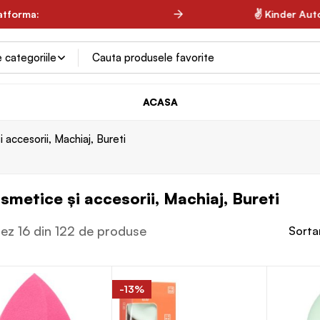
latforma:
✌ Spring Farma ✌
✌ Kinder Auto ✌
ACASA
 accesorii, Machiaj, Bureti
smetice și accesorii, Machiaj, Bureti
sez 16 din 122 de produse
Sorta
-13%