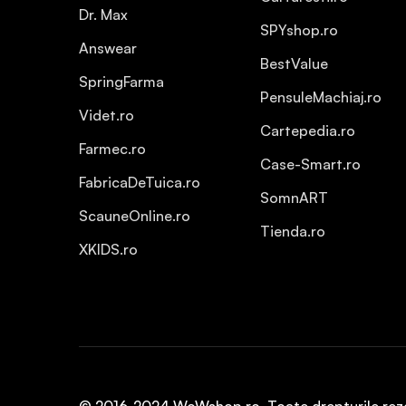
Dr. Max
SPYshop.ro
Answear
BestValue
SpringFarma
PensuleMachiaj.ro
Videt.ro
Cartepedia.ro
Farmec.ro
Case-Smart.ro
FabricaDeTuica.ro
SomnART
ScauneOnline.ro
Tienda.ro
XKIDS.ro