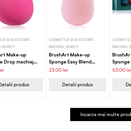
CE ȘI ACCESORII,
COSMETICE ȘI ACCESORII,
COSMETICE
, BURETI
MACHIAJ, BURETI
MACHIAJ, 
Art Make-up
BrushArt Make-up
BrushAr
e Drop machiaj
Sponge Easy Blend
Sponge 
 în formă de
burete pentru machiaj
burete 
lei
23.00
lei
53.00
le
ră
BLUE G
Detalii produs
Detalii produs
De
Incarca mai multe pro