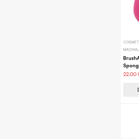
COSMETI
MACHIAJ
Brush
Spong
burete
22.00
picătu