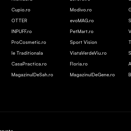
Cupio.ro
Modivo.ro
OTTER
evoMAG.ro
S
INPUFF.ro
PetMart.ro
V
ProCosmetic.ro
Sport Vision
T
Ie Traditionala
ViataVerdeViu.ro
S
CasaPractica.ro
Floria.ro
A
MagazinulDeSah.ro
MagazinulDeGene.ro
B