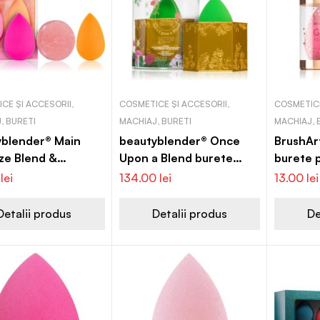
CE ȘI ACCESORII,
COSMETICE ȘI ACCESORII,
COSMETICE
, BURETI
MACHIAJ, BURETI
MACHIAJ, 
yblender® Main
beautyblender® Once
BrushArt
ze Blend &
Upon a Blend burete
burete 
e Set set de
pentru machiaj, cu
0
lei
134.00
lei
13.00
lei
toare pentru
suport
up
Detalii produs
Detalii produs
De