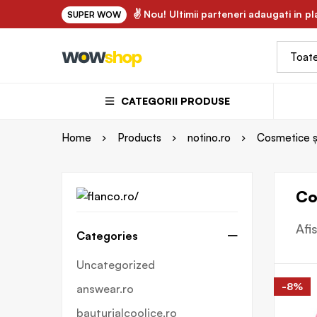
- uleiuri vegetale si ape florale bio 100% naturale ✌
✌ Nou! Ultimii parteneri adaugati in p
SUPER WOW
CATEGORII PRODUSE
Home
Products
notino.ro
Cosmetice și
Co
Afi
Categories
Uncategorized
-8%
answear.ro
bauturialcoolice.ro