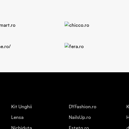
Kit Unghii
DYFashion.ro
K
Lensa
NailsUp.ro
H
Nichiduta
Esteto.ro
d