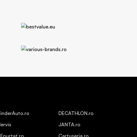
inderAuto.ro
DECATHLON.ro
ervis
JANTA.ro
Epurtat.ro
Cartuseria.ro