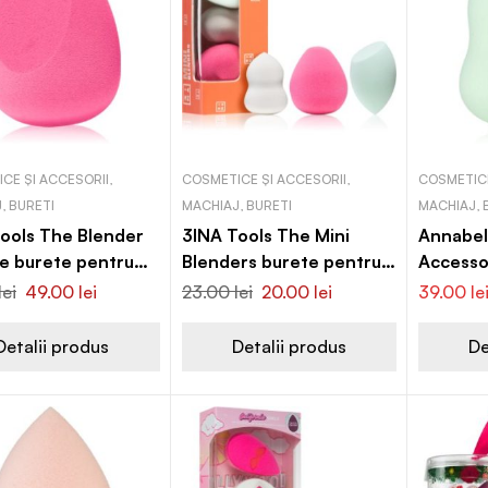
CE ȘI ACCESORII,
COSMETICE ȘI ACCESORII,
COSMETICE
, BURETI
MACHIAJ, BURETI
MACHIAJ, 
ools The Blender
3INA Tools The Mini
Annabel
e burete pentru
Blenders burete pentru
Accessor
j
machiaj
make-up
lei
49.00
lei
23.00
lei
20.00
lei
39.00
le
burete
Detalii produs
Detalii produs
De