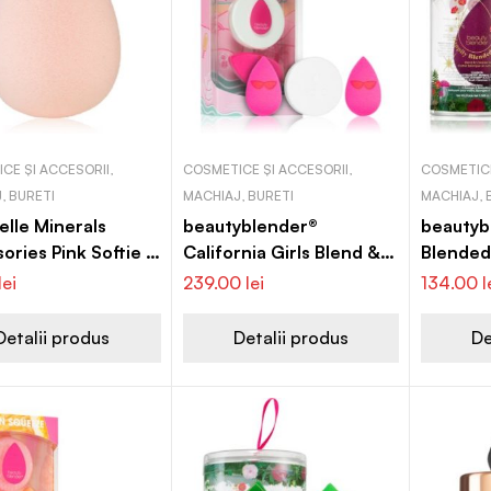
CE ȘI ACCESORII,
COSMETICE ȘI ACCESORII,
COSMETICE
, BURETI
MACHIAJ, BURETI
MACHIAJ, 
lle Minerals
beautyblender®
beautyb
ories Pink Softie S
California Girls Blend &
Blended
 precizie pentru
Cleanse Set set (pentru
(pentru 
lei
239.00
lei
134.00
l
e ten
o piele perfecta)
Detalii produs
Detalii produs
De