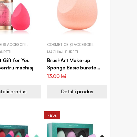
 ȘI ACCESORII,
COSMETICE ȘI ACCESORII,
BURETI
MACHIAJ, BURETI
 Gift for You
BrushArt Make-up
pentru machiaj
Sponge Basic burete
precizie pentru fond de
13.00
lei
ten
talii produs
Detalii produs
-8%