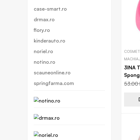
case-smart.ro
drmax.ro
flory.ro
kinderauto.ro
noriel.ro
COSMETI
MACHIAJ
notino.ro
3INA T
scauneonline.ro
Spong
machia
springfarma.com
53.00