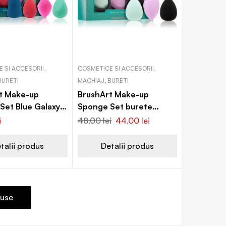
 ȘI ACCESORII,
COSMETICE ȘI ACCESORII,
BURETI
MACHIAJ, BURETI
t Make-up
BrushArt Make-up
Set Blue Galaxy
Sponge Set burete
pentru machiaj
pentru machiaj
i
48.00
lei
44.00
lei
ALAXY
AQUAMARINE GREEN
talii produs
Detalii produs
duse