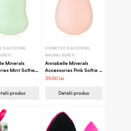
 ȘI ACCESORII,
COSMETICE ȘI ACCESORII,
BURETI
MACHIAJ, BURETI
le Minerals
Annabelle Minerals
ies Mint Softie
Accessories Pink Softie L
 in forma de
burete pentru machiaj
i
39.00
lei
talii produs
Detalii produs