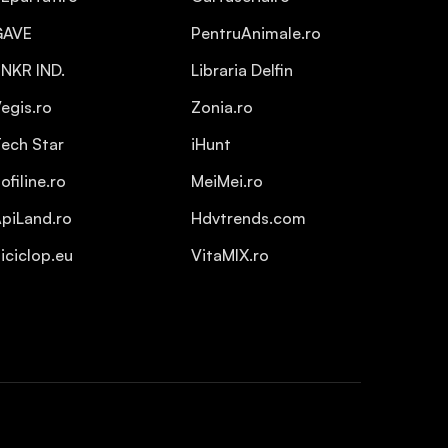
GAVE
PentruAnimale.ro
NKR IND.
Libraria Delfin
egis.ro
Zonia.ro
ech Star
iHunt
ofiline.ro
MeiMei.ro
piLand.ro
Hdvtrends.com
iciclop.eu
VitaMIX.ro