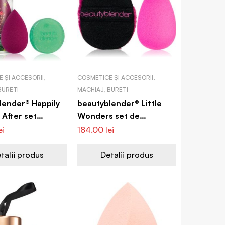
 ȘI ACCESORII,
COSMETICE ȘI ACCESORII,
BURETI
MACHIAJ, BURETI
lender® Happily
beautyblender® Little
 After set
Wonders set de
look perfect)
aplicatoare pentru
ei
184.00
lei
make-up
talii produs
Detalii produs