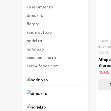
case-smart.ro
drmax.ro
flory.ro
kinderauto.ro
noriel.ro
COSMETI
ÎNGRIJI
notino.ro
USCAT
scauneonline.ro
Alfapa
Stori
springfarma.com
Textur
49.00
uscat 