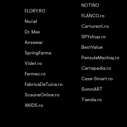
NOTINO
FLORY.RO
FLANCO.ro
Noriel
Carturesti.ro
Dr. Max
SPYshop.ro
Answear
BestValue
SpringFarma
PensuleMachiaj.ro
Videt.ro
Cartepedia.ro
Farmec.ro
Case-Smart.ro
FabricaDeTuica.ro
SomnART
ScauneOnline.ro
Tienda.ro
XKIDS.ro