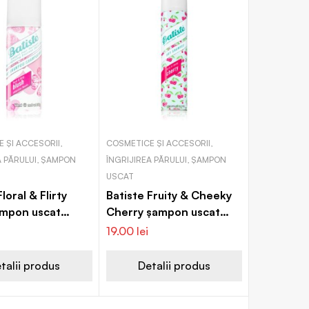
 ȘI ACCESORII,
COSMETICE ȘI ACCESORII,
A PĂRULUI, ȘAMPON
ÎNGRIJIREA PĂRULUI, ȘAMPON
USCAT
loral & Flirty
Batiste Fruity & Cheeky
ampon uscat
Cherry șampon uscat
olum și strălucire
pentru volum și strălucire
19.00
lei
talii produs
Detalii produs