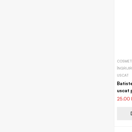
COSMETI
ÎNGRIJI
USCAT
Batist
uscat 
indisci
25.00