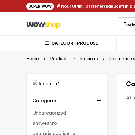
✌ FLORY.ro - uleiuri vegetale si ape florale bio 100% naturale ✌
✌ Nou! Ultimii parteneri adaugati in p
SUPER WOW
CATEGORII PRODUSE
Home
Products
notino.ro
Cosmetice și
Co
Afi
Categories
Uncategorized
answear.ro
bauturialcoolice.ro