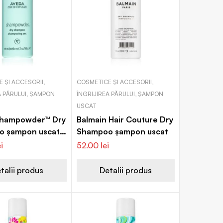
 ȘI ACCESORII,
COSMETICE ȘI ACCESORII,
A PĂRULUI, ȘAMPON
ÎNGRIJIREA PĂRULUI, ȘAMPON
USCAT
Shampowder™ Dry
Balmain Hair Couture Dry
o șampon uscat
Shampoo șampon uscat
or
ei
52.00
lei
talii produs
Detalii produs