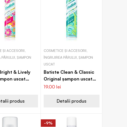
 ȘI ACCESORII,
COSMETICE ȘI ACCESORII,
A PĂRULUI, ȘAMPON
ÎNGRIJIREA PĂRULUI, ȘAMPON
USCAT
Bright & Lively
Batiste Clean & Classic
șampon uscat
Original șampon uscat
oate tipurile de
pentru toate tipurile de
19.00
lei
păr
talii produs
Detalii produs
-9%