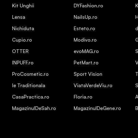
Kit Unghii
DYFashion.ro
K
Lensa
NailsUp.ro
H
Nichiduta
Esteto.ro
d
Cupio.ro
Modivo.ro
OTTER
evoMAG.ro
S
INPUFF.ro
PetMart.ro
V
ProCosmetic.ro
Sport Vision
T
Ie Traditionala
ViataVerdeViu.ro
S
CasaPractica.ro
Floria.ro
A
MagazinulDeSah.ro
MagazinulDeGene.ro
B