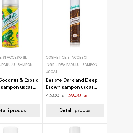
 ȘI ACCESORII,
COSMETICE ȘI ACCESORII,
A PĂRULUI, ȘAMPON
ÎNGRIJIREA PĂRULUI, ȘAMPON
USCAT
 Coconut & Exotic
Batiste Dark and Deep
l șampon uscat
Brown sampon uscat
olum și strălucire
pentru parul inchis la
43.00
lei
39.00
lei
culoare
talii produs
Detalii produs