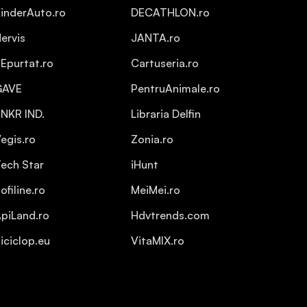
inderAuto.ro
DECATHLON.ro
ervis
JANTA.ro
Epurtat.ro
Cartuseria.ro
GAVE
PentruAnimale.ro
NKR IND.
Libraria Delfin
egis.ro
Zonia.ro
ech Star
iHunt
ofiline.ro
MeiMei.ro
piLand.ro
Hdvtrends.com
iciclop.eu
VitaMIX.ro