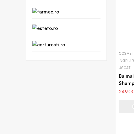
COSMETI
ÎNGRIJI
USCAT
Balmai
Shamp
249.0