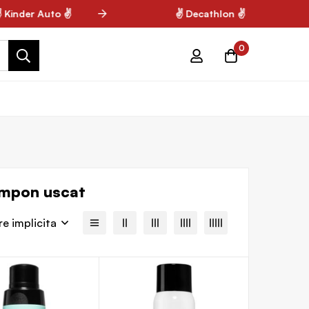
nder Auto ✌
✌ Decathlon ✌
0
Șampon uscat
re implicita