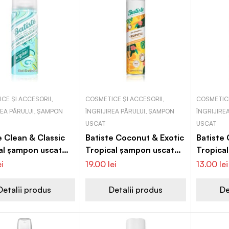
CE ȘI ACCESORII,
COSMETICE ȘI ACCESORII,
COSMETICE
REA PĂRULUI, ȘAMPON
ÎNGRIJIREA PĂRULUI, ȘAMPON
ÎNGRIJIRE
USCAT
USCAT
e Clean & Classic
Batiste Coconut & Exotic
Batiste
al șampon uscat
Tropical șampon uscat
Tropica
 toate tipurile de
pentru volum și strălucire
pentru v
ei
19.00
lei
13.00
lei
Detalii produs
Detalii produs
De