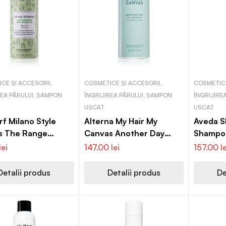
CE ȘI ACCESORII,
COSMETICE ȘI ACCESORII,
COSMETICE
REA PĂRULUI, ȘAMPON
ÎNGRIJIREA PĂRULUI, ȘAMPON
ÎNGRIJIRE
USCAT
USCAT
rf Milano Style
Alterna My Hair My
Aveda 
es The Range
Canvas Another Day
Shampo
izing sampon
șampon uscat cu caviar
înviorăt
lei
147.00
lei
157.00
l
par volumizare
Detalii produs
Detalii produs
De