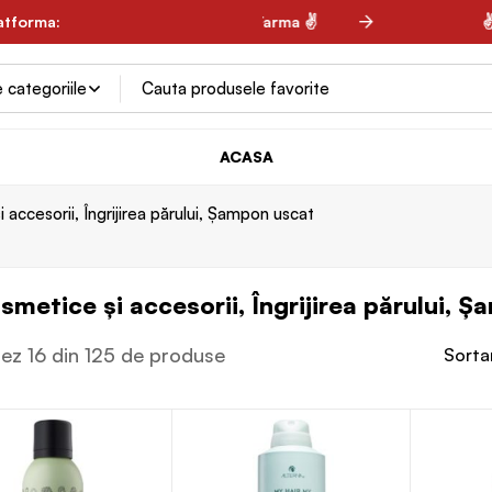
latforma:
✌ Spring Farma ✌
✌ Ki
ACASA
 accesorii, Îngrijirea părului, Șampon uscat
smetice și accesorii, Îngrijirea părului, 
sez 16 din 125 de produse
Sorta