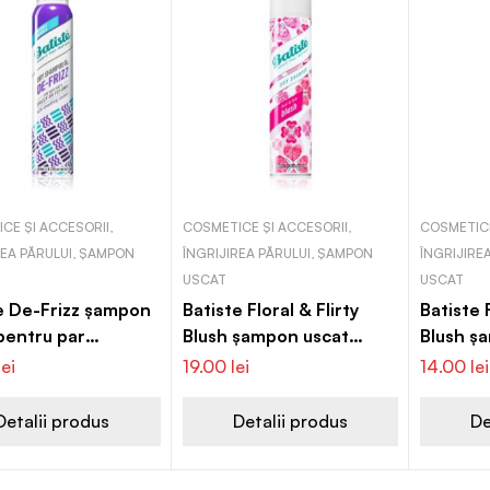
CE ȘI ACCESORII,
COSMETICE ȘI ACCESORII,
COSMETICE
REA PĂRULUI, ȘAMPON
ÎNGRIJIREA PĂRULUI, ȘAMPON
ÎNGRIJIRE
USCAT
USCAT
e De-Frizz șampon
Batiste Floral & Flirty
Batiste F
pentru par
Blush șampon uscat
Blush ș
plinat
pentru volum și strălucire
pentru v
lei
19.00
lei
14.00
lei
Detalii produs
Detalii produs
De