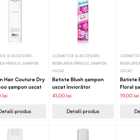
CE ȘI ACCESORII,
COSMETICE ȘI ACCESORII,
COSMETICE
REA PĂRULUI, ȘAMPON
ÎNGRIJIREA PĂRULUI, ȘAMPON
ÎNGRIJIRE
USCAT
USCAT
n Hair Couture Dry
Batiste Blush șampon
Batiste 
oo șampon uscat
uscat înviorător
Floral 
pentru t
0
lei
41.00
lei
19.00
lei
păr
Detalii produs
Detalii produs
De