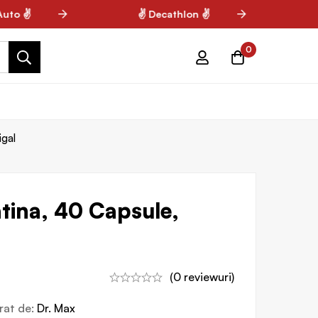
to ✌
✌ Decathlon ✌
✌ 
0
igal
atina, 40 Capsule,
(0 reviewuri)
vrat de:
Dr. Max