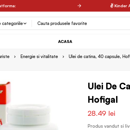
latforma:
✌ Spring Farma ✌
✌ Kinder Au
ACASA
riste
Energie si vitalitate
Ulei de catina, 40 capsule, Hof
Ulei De C
Hofigal
28.49
lei
Produs vandut si li