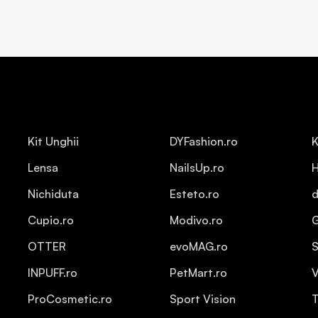
Kit Unghii
DYFashion.ro
K
Lensa
NailsUp.ro
H
Nichiduta
Esteto.ro
d
Cupio.ro
Modivo.ro
OTTER
evoMAG.ro
S
INPUFF.ro
PetMart.ro
V
ProCosmetic.ro
Sport Vision
T