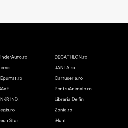
inderAuto.ro
DECATHLON.ro
ervis
JANTA.ro
Epurtat.ro
Cartuseria.ro
GAVE
PentruAnimale.ro
NKR IND.
Libraria Delfin
egis.ro
Zonia.ro
ech Star
iHunt