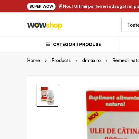
Y.ro - uleiuri vegetale si ape florale bio 100% naturale ✌
✌ Nou! Ultimii parteneri adaugati in p
SUPER WOW
CATEGORII PRODUSE
Home
Products
drmax.ro
Remedii natu