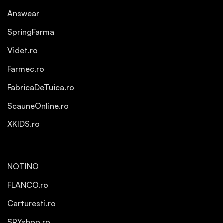
Answear
SpringFarma
Videt.ro
Farmec.ro
FabricaDeTuica.ro
ScauneOnline.ro
XKIDS.ro
NOTINO
FLANCO.ro
Carturesti.ro
SPYshop.ro