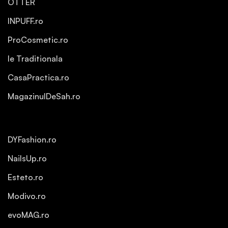
OTTER
INPUFF.ro
ProCosmetic.ro
Ie Traditionala
CasaPractica.ro
MagazinulDeSah.ro
DYFashion.ro
NailsUp.ro
Esteto.ro
Modivo.ro
evoMAG.ro