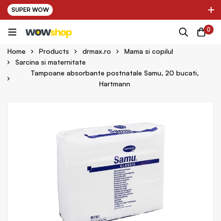
SUPER WOW
✌ Nou! Ultimii parteneri adaugati in platforma:
0
pring Farma ✌
✌ Kinder Auto ✌
Home
Products
drmax.ro
Mama si copilul
Sarcina si maternitate
Tampoane absorbante postnatale Samu, 20 bucati,
Hartmann