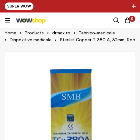
SUPER WOW
✌ Nou! Ultimii parteneri adaugati in platforma:
0
ring Farma ✌
✌ Kinder Auto ✌
Home
Products
drmax.ro
Tehnico-medicale
Dispozitive medicale
Sterilet Copper T 380 A, 32mm, Rpc