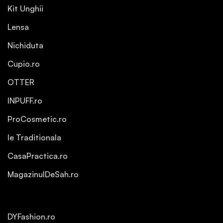
Kit Unghii
Lensa
Nichiduta
Cupio.ro
OTTER
INPUFF.ro
ProCosmetic.ro
Ie Traditionala
CasaPractica.ro
MagazinulDeSah.ro
DYFashion.ro