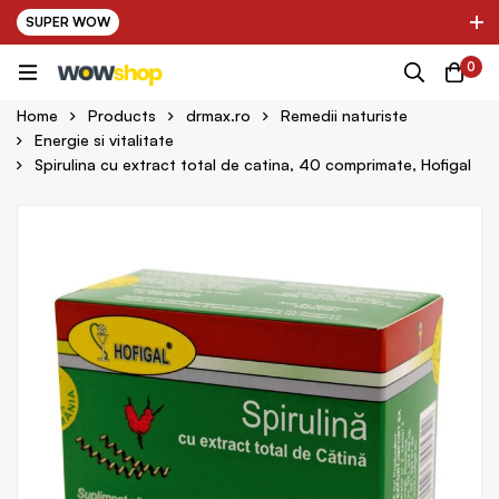
SUPER WOW
✌ Nou! Ultimii parteneri adaugati in platforma:
0
pring Farma ✌
✌ Kinder Auto ✌
Home
Products
drmax.ro
Remedii naturiste
Energie si vitalitate
Spirulina cu extract total de catina, 40 comprimate, Hofigal