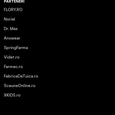
PARTENERI
FLORY.RO
Noriel
Dr. Max
Answear
SpringFarma
Videt.ro
Farmec.ro
FabricaDeTuica.ro
ScauneOnline.ro
XKIDS.ro