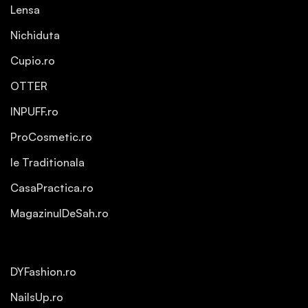
Lensa
Nichiduta
Cupio.ro
OTTER
INPUFF.ro
ProCosmetic.ro
Ie Traditionala
CasaPractica.ro
MagazinulDeSah.ro
DYFashion.ro
NailsUp.ro