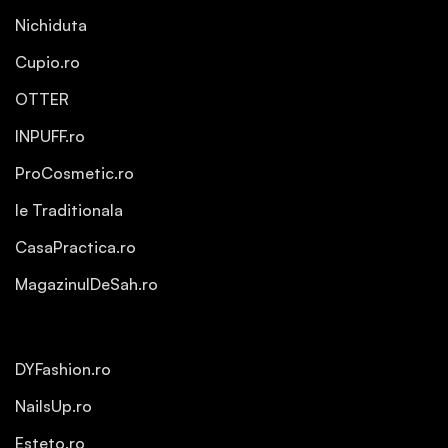
Nichiduta
Cupio.ro
OTTER
INPUFF.ro
ProCosmetic.ro
Ie Traditionala
CasaPractica.ro
MagazinulDeSah.ro
DYFashion.ro
NailsUp.ro
Esteto.ro