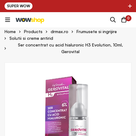
SUPER WOW
✌ Nou! Ultimii parteneri adaugati in platforma:
0
pring Farma ✌
✌ Kinder Auto ✌
Home
Products
drmax.ro
Frumusete si ingrijire
Solutii si creme antirid
Ser concentrat cu acid hialuronic H3 Evolution, 10ml,
Gerovital