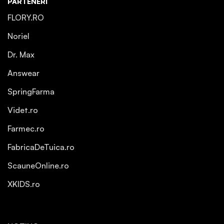
PARTENERI
FLORY.RO
Noriel
Dr. Max
Answear
SpringFarma
Videt.ro
Farmec.ro
FabricaDeTuica.ro
ScauneOnline.ro
XKIDS.ro