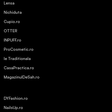
Lensa
Nichiduta
Cupio.ro
OTTER
INPUFF.ro
ProCosmetic.ro
Ie Traditionala
CasaPractica.ro
MagazinulDeSah.ro
DYFashion.ro
NailsUp.ro