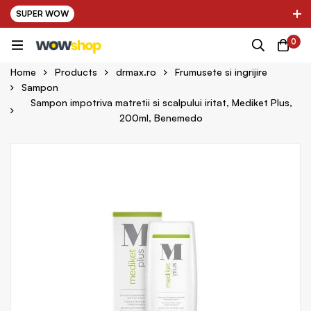
SUPER WOW
✌ Nou! Ultimii parteneri adaugati in platforma:
0
pring Farma ✌
✌ Kinder Auto ✌
Home
Products
drmax.ro
Frumusete si ingrijire
Sampon
Sampon impotriva matretii si scalpului iritat, Mediket Plus,
200ml, Benemedo