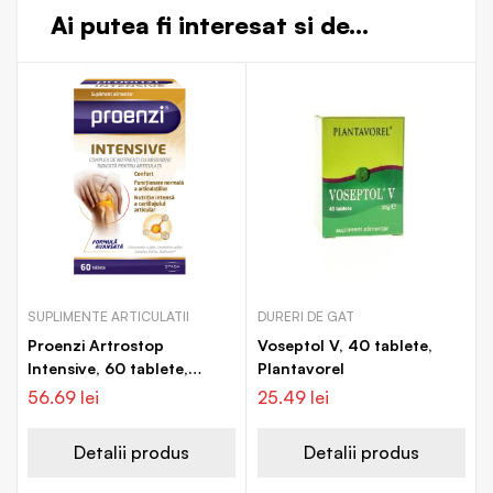
Ai putea fi interesat si de...
SUPLIMENTE ARTICULATII
DURERI DE GAT
Proenzi Artrostop
Voseptol V, 40 tablete,
Intensive, 60 tablete,
Plantavorel
Walmark
56.69
lei
25.49
lei
Detalii produs
Detalii produs