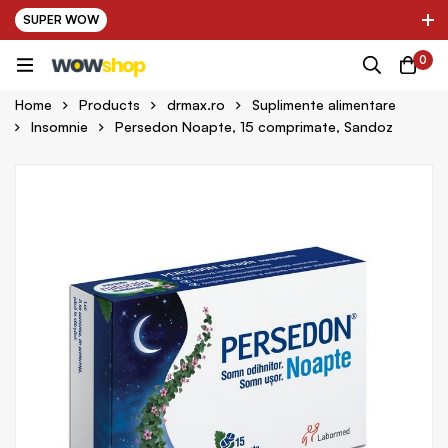
SUPER WOW
✌ Nou! Ultimii parteneri adaugati in platforma:
0
pring Farma ✌
✌ Kinder Auto ✌
Home
Products
drmax.ro
Suplimente alimentare
Insomnie
Persedon Noapte, 15 comprimate, Sandoz