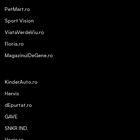
PetMart.ro
Sport Vision
ViataVerdeViu.ro
Floria.ro
MagazinulDeGene.ro
KinderAuto.ro
Hervis
dEpurtat.ro
GAVE
SNKR IND.
Vegis.ro