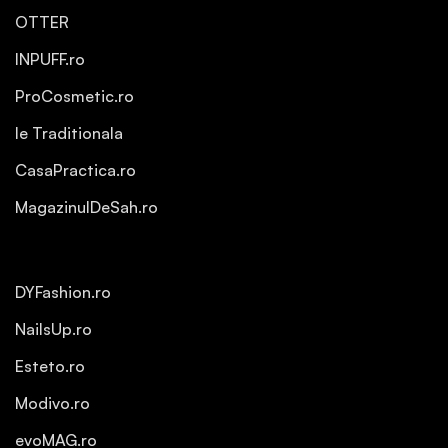
OTTER
INPUFF.ro
ProCosmetic.ro
Ie Traditionala
CasaPractica.ro
MagazinulDeSah.ro
DYFashion.ro
NailsUp.ro
Esteto.ro
Modivo.ro
evoMAG.ro