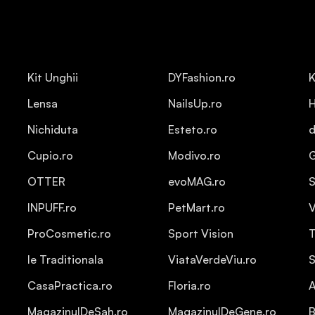
Kit Unghii
DYFashion.ro
K
Lensa
NailsUp.ro
H
Nichiduta
Esteto.ro
d
Cupio.ro
Modivo.ro
OTTER
evoMAG.ro
S
INPUFF.ro
PetMart.ro
V
ProCosmetic.ro
Sport Vision
T
Ie Traditionala
ViataVerdeViu.ro
S
CasaPractica.ro
Floria.ro
A
MagazinulDeSah.ro
MagazinulDeGene.ro
B