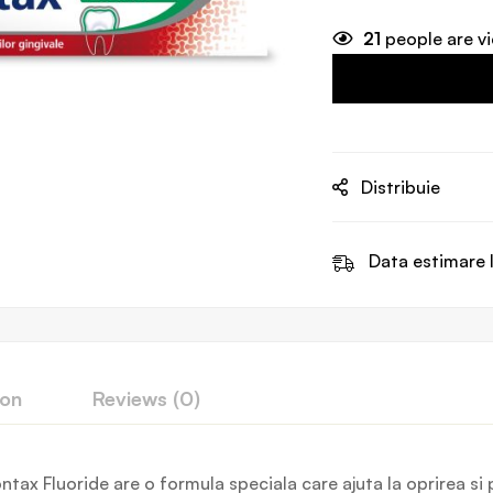
21
people are vi
Distribuie
Data estimare l
ion
Reviews (0)
ontax Fluoride are o formula speciala care ajuta la oprirea si