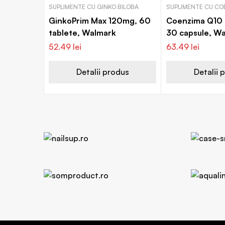
SUPLIMENTE CU GINKO BILOBA
SUPLIMENTE CU CO
GinkoPrim Max 120mg, 60
Coenzima Q10 
tablete, Walmark
30 capsule, W
52.49
lei
63.49
lei
Detalii produs
Detalii 