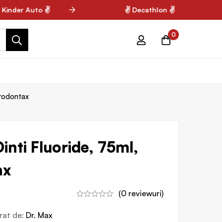
inder Auto ✌
✌ Decathlon ✌
0
arodontax
inti Fluoride, 75ml,
ax
(0 reviewuri)
vrat de:
Dr. Max