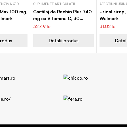
ENZIMA Q10
SUPLIMENTE ARTICULATII
AFECTIUNI URIN
Max 100 mg,
Cartilaj de Rechin Plus 740
Urinal sirop,
almark
mg cu Vitamina C, 30
Walmark
capsule, Walmark
32.49
lei
31.02
lei
produs
Detalii produs
Detal