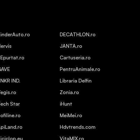
inderAuto.ro
DECATHLON.ro
ervis
JANTA.ro
Epurtat.ro
Cartuseria.ro
GAVE
PentruAnimale.ro
NKR IND.
Libraria Delfin
egis.ro
Zonia.ro
ech Star
iHunt
ofiline.ro
MeiMei.ro
piLand.ro
Hdvtrends.com
iciclop.eu
VitaMIX.ro