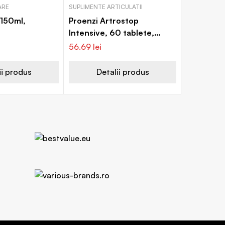
ARE
SUPLIMENTE ARTICULATII
 150ml,
Proenzi Artrostop
Intensive, 60 tablete,
Walmark
56.69
lei
ii produs
Detalii produs