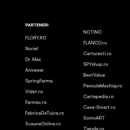
PARTENERI
NOTINO
FLORY.RO
FLANCO.ro
Noriel
Carturesti.ro
Dr. Max
SPYshop.ro
Answear
BestValue
SpringFarma
PensuleMachiaj.ro
Videt.ro
Cartepedia.ro
Farmec.ro
Case-Smart.ro
FabricaDeTuica.ro
SomnART
ScauneOnline.ro
Tienda.ro