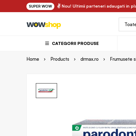
✌ FLORY.ro - uleiuri vegetale si ape florale bio 100% naturale ✌
✌ Nou! Ultimii parteneri adaugati in p
SUPER WOW
CATEGORII PRODUSE
Home
Products
drmax.ro
Frumusete si 