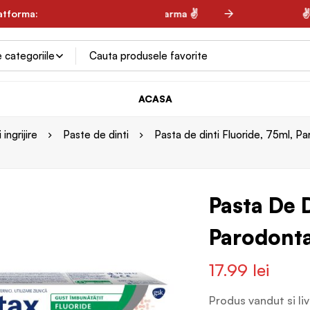
latforma:
✌ Spring Farma ✌
✌ K
ACASA
ingrijire
Paste de dinti
Pasta de dinti Fluoride, 75ml, P
Pasta De D
Parodont
17.99
lei
Produs vandut si li