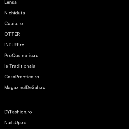
Lensa
Nichiduta
Cupio.ro
OTTER
INPUFF.ro
ProCosmetic.ro
Ie Traditionala
CasaPractica.ro
MagazinulDeSah.ro
DYFashion.ro
NailsUp.ro