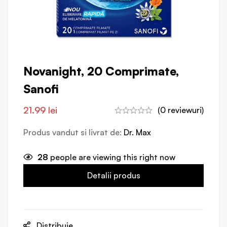
Novanight, 20 Comprimate,
Sanofi
21.99
lei
(0 reviewuri)
Produs vandut si livrat de:
Dr. Max
28
people are viewing this right now
Detalii produs
Distribuie