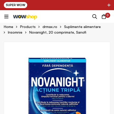
SUPER WOW
✌ Nou! Ultimii parteneri adaugati in platforma:
0
pring Farma ✌
✌ Kinder Auto ✌
Home
Products
drmax.ro
Suplimente alimentare
Insomnie
Novanight, 20 comprimate, Sanofi