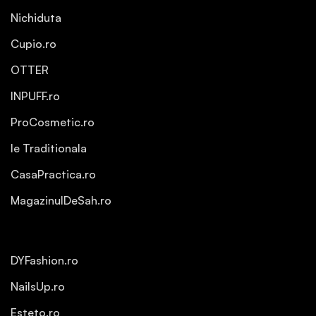
Nichiduta
Cupio.ro
OTTER
INPUFF.ro
ProCosmetic.ro
Ie Traditionala
CasaPractica.ro
MagazinulDeSah.ro
DYFashion.ro
NailsUp.ro
Esteto.ro