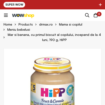
SUPER WOW
✌ Nou! Ultimii parteneri adaugati in platforma:
0
pring Farma ✌
✌ Kinder Auto ✌
Home
Products
drmax.ro
Mama si copilul
Meniu bebelusi
Mar si banana, cu primul biscuit al copilului, incepand de la 4
luni, 190 g, HiPP