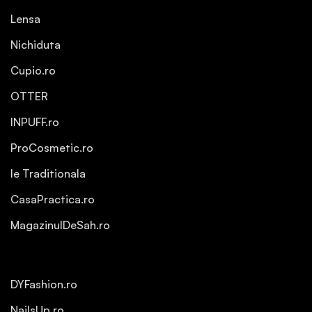
Lensa
Nichiduta
Cupio.ro
OTTER
INPUFF.ro
ProCosmetic.ro
Ie Traditionala
CasaPractica.ro
MagazinulDeSah.ro
DYFashion.ro
NailsUp.ro