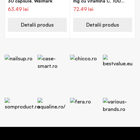
30 capsule, Walmark
mg cu vitamina C, 100
capsule, Walmark
63.49
lei
72.49
lei
Detalii produs
Detalii produs