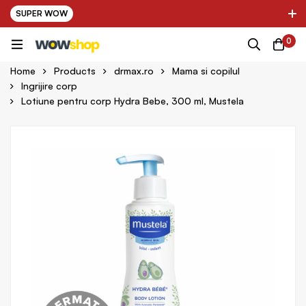
SUPER WOW
✌ Nou! Ultimii parteneri adaugati in platforma:
0
pring Farma ✌
✌ Kinder Auto ✌
Home
Products
drmax.ro
Mama si copilul
Ingrijire corp
Lotiune pentru corp Hydra Bebe, 300 ml, Mustela