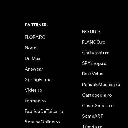
PARTENERI
NOTINO
FLORY.RO
FLANCO.ro
Noriel
Carturesti.ro
Dr. Max
SPYshop.ro
Answear
BestValue
SpringFarma
PensuleMachiaj.ro
Videt.ro
Cartepedia.ro
Farmec.ro
Case-Smart.ro
FabricaDeTuica.ro
SomnART
ScauneOnline.ro
Tienda.ro