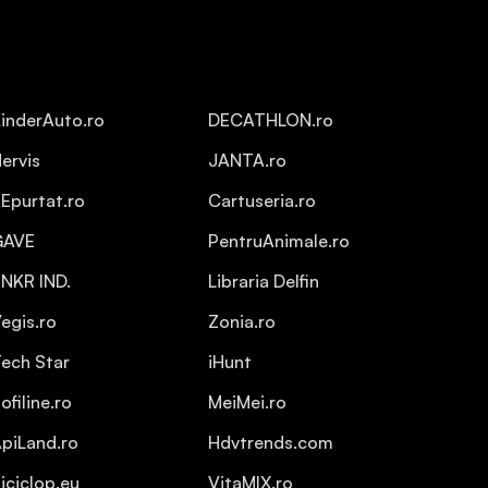
inderAuto.ro
DECATHLON.ro
ervis
JANTA.ro
Epurtat.ro
Cartuseria.ro
GAVE
PentruAnimale.ro
NKR IND.
Libraria Delfin
egis.ro
Zonia.ro
ech Star
iHunt
ofiline.ro
MeiMei.ro
piLand.ro
Hdvtrends.com
iciclop.eu
VitaMIX.ro