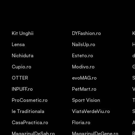
Kit Unghii
DYFashion.ro
K
Lensa
NailsUp.ro
H
Nichiduta
Esteto.ro
d
Cupio.ro
Modivo.ro
OTTER
evoMAG.ro
S
INPUFF.ro
PetMart.ro
V
ProCosmetic.ro
Sport Vision
T
Ie Traditionala
ViataVerdeViu.ro
S
CasaPractica.ro
Floria.ro
A
MagazinulDeSah.ro
MagazinulDeGene.ro
B