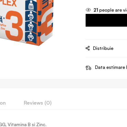
21
people are vi
Distribuie
Data estimare l
ion
Reviews (0)
GG, Vitamina B si Zinc.