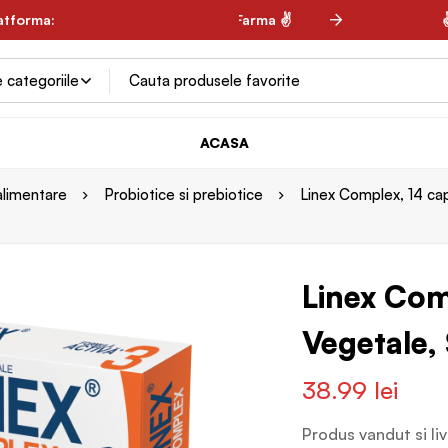
✌
latforma:
✌ Spring Farma ✌
✌ 
ACASA
alimentare
Probiotice si prebiotice
Linex Complex, 14 ca
Linex Com
Vegetale,
38.99
lei
Produs vandut si li