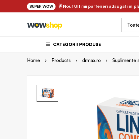
✌ FLORY.ro - uleiuri vegetale si ape florale bio 100% naturale 
✌ Nou! Ultimii parteneri adaugati in p
SUPER WOW
CATEGORII PRODUSE
Home
Products
drmax.ro
Suplimente 