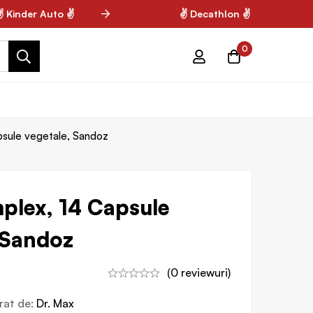
Kinder Auto ✌
✌ Decathlon ✌
0
psule vegetale, Sandoz
plex, 14 Capsule
 Sandoz
(0 reviewuri)
vrat de:
Dr. Max