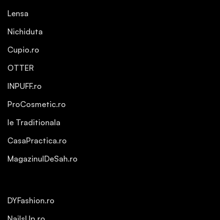
Lensa
Nichiduta
Cupio.ro
OTTER
INPUFF.ro
ProCosmetic.ro
Ie Traditionala
CasaPractica.ro
MagazinulDeSah.ro
DYFashion.ro
NailsUp.ro