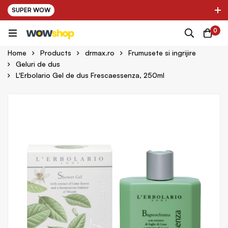
SUPER WOW
✌ Nou! Ultimii parteneri adaugati in platforma:
0
pring Farma ✌
✌ Kinder Auto ✌
Home
Products
drmax.ro
Frumusete si ingrijire
Geluri de dus
L'Erbolario Gel de dus Frescaessenza, 250ml