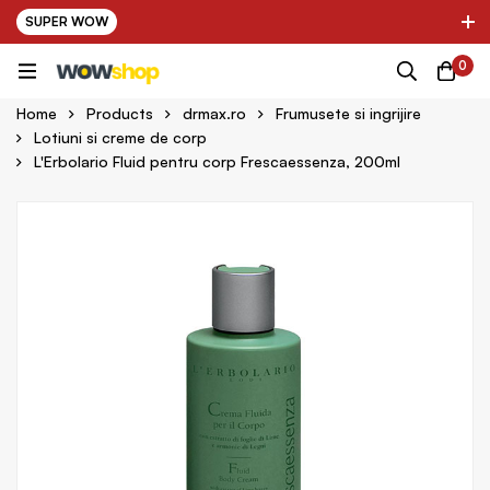
SUPER WOW
✌ Nou! Ultimii parteneri adaugati in platforma:
0
pring Farma ✌
✌ Kinder Auto ✌
Home
Products
drmax.ro
Frumusete si ingrijire
Lotiuni si creme de corp
L'Erbolario Fluid pentru corp Frescaessenza, 200ml