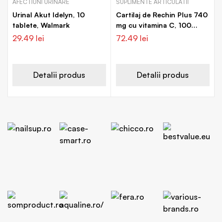
AFECTIUNI URINARE
SUPLIMENTE ARTICULATII
Urinal Akut Idelyn, 10
Cartilaj de Rechin Plus 740
tablete, Walmark
mg cu vitamina C, 100
capsule, Walmark
29.49
lei
72.49
lei
Detalii produs
Detalii produs