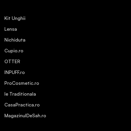
Kit Unghii
Lensa
Nichiduta
Cupio.ro
OTTER
INPUFF.ro
ProCosmetic.ro
Ie Traditionala
CasaPractica.ro
MagazinulDeSah.ro