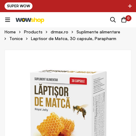
SUPER WOW
✌ Nou! Ultimii parteneri adaugati in platforma:
0
pring Farma ✌
✌ Kinder Auto ✌
Home
Products
drmax.ro
Suplimente alimentare
Tonice
Laptisor de Matca, 30 capsule, Parapharm