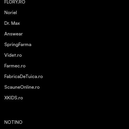
FLORY.RO
Noriel
Dr. Max
Answear
SpringFarma
Videt.ro
Farmec.ro
FabricaDeTuica.ro
ScauneOnline.ro
XKIDS.ro
NOTINO