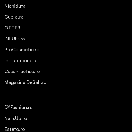
Nichiduta
Cupio.ro
OTTER
INPUFF.ro
ProCosmetic.ro
Ie Traditionala
CasaPractica.ro
MagazinulDeSah.ro
DYFashion.ro
NailsUp.ro
Esteto.ro