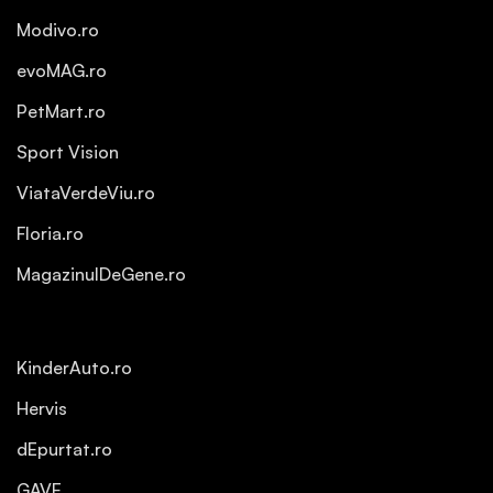
Modivo.ro
evoMAG.ro
PetMart.ro
Sport Vision
ViataVerdeViu.ro
Floria.ro
MagazinulDeGene.ro
KinderAuto.ro
Hervis
dEpurtat.ro
GAVE