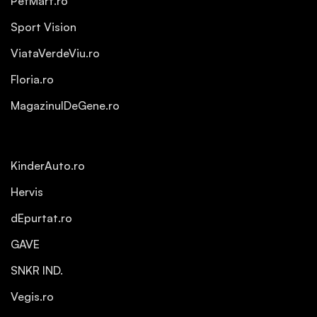
PetMart.ro
Sport Vision
ViataVerdeViu.ro
Floria.ro
MagazinulDeGene.ro
KinderAuto.ro
Hervis
dEpurtat.ro
GAVE
SNKR IND.
Vegis.ro