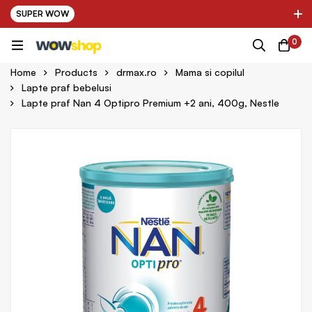
SUPER WOW
✌ Nou! Ultimii parteneri adaugati in platforma:
0
pring Farma ✌
✌ Kinder Auto ✌
Home
Products
drmax.ro
Mama si copilul
Lapte praf bebelusi
Lapte praf Nan 4 Optipro Premium +2 ani, 400g, Nestle