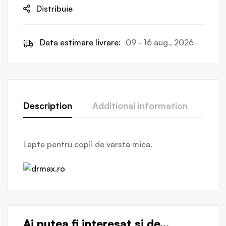
Distribuie
Data estimare livrare:
09 - 16 aug., 2026
Description
Additional information
Revi
Lapte pentru copii de varsta mica.
Ai putea fi interesat si de...