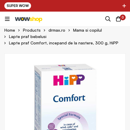
SUPER WOW
✌ Nou! Ultimii parteneri adaugati in platforma:
0
pring Farma ✌
✌ Kinder Auto ✌
Home
Products
drmax.ro
Mama si copilul
Lapte praf bebelusi
Lapte praf Comfort, incepand de la nastere, 300 g, HiPP