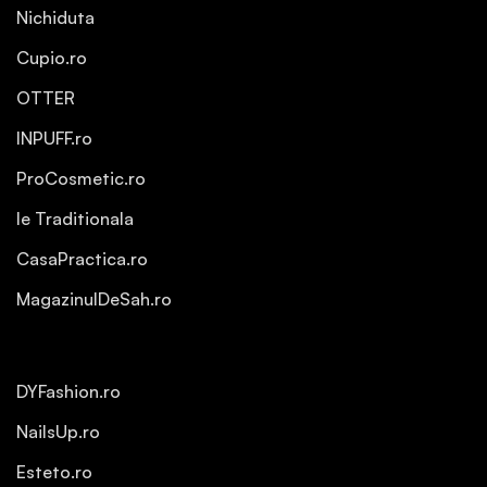
Nichiduta
Cupio.ro
OTTER
INPUFF.ro
ProCosmetic.ro
Ie Traditionala
CasaPractica.ro
MagazinulDeSah.ro
DYFashion.ro
NailsUp.ro
Esteto.ro