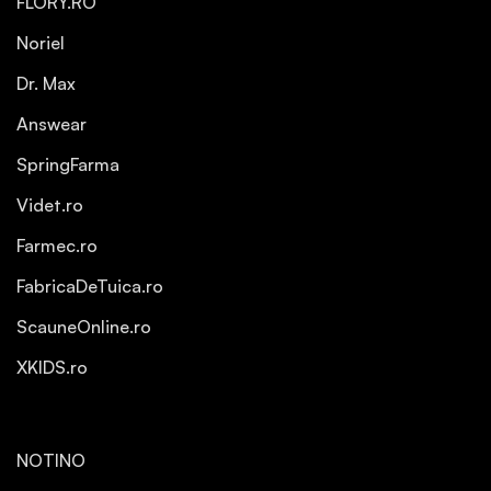
FLORY.RO
Noriel
Dr. Max
Answear
SpringFarma
Videt.ro
Farmec.ro
FabricaDeTuica.ro
ScauneOnline.ro
XKIDS.ro
NOTINO