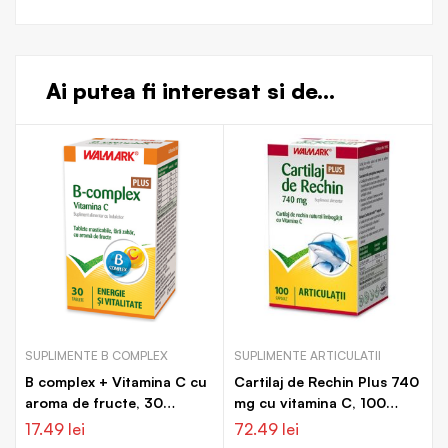
Ai putea fi interesat si de...
SUPLIMENTE B COMPLEX
SUPLIMENTE ARTICULATII
B complex + Vitamina C cu
Cartilaj de Rechin Plus 740
aroma de fructe, 30
mg cu vitamina C, 100
tablete, Walmark
capsule, Walmark
17.49
lei
72.49
lei