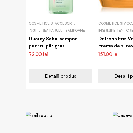
COSMETICE ȘI ACCESORII,
COSMETICE ȘI ACCE
ÎNGRIJIREA PĂRULUI, ȘAMPOANE
ÎNGRIJIRE TEN , C
Ducray Sabal șampon
Dr Irena Eris V
pentru păr gras
crema de zi rev
SPF 15
72.00
lei
151.00
lei
Detalii produs
Detalii 