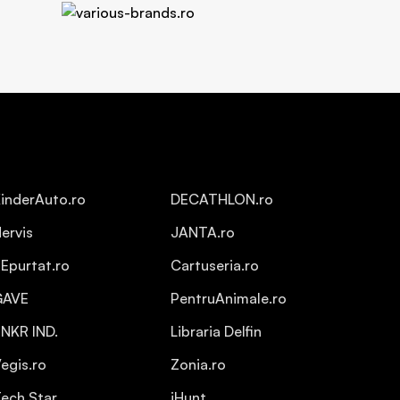
inderAuto.ro
DECATHLON.ro
ervis
JANTA.ro
Epurtat.ro
Cartuseria.ro
GAVE
PentruAnimale.ro
NKR IND.
Libraria Delfin
egis.ro
Zonia.ro
ech Star
iHunt