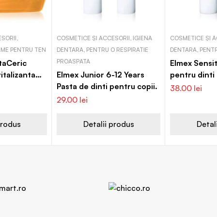
SORII,
COSMETICE ȘI ACCESORII, IGIENA
COSMETICE ȘI A
REME PENTRU TEN
DENTARA, PENTRU O RESPIRATIE
DENTARA, PENTRU
PROASPATA
itaCeric
Elmex Sensit
italizanta
Elmex Junior 6-12 Years
pentru dinti 
Pasta de dinti pentru copii.
38.00
lei
29.00
lei
produs
Detalii produs
Detal