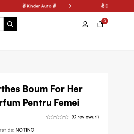
✌ Kinder Auto ✌
✌ Decathlon ✌
0
rthes Boum For Her
rfum Pentru Femei
(0 reviewuri)
vrat de:
NOTINO