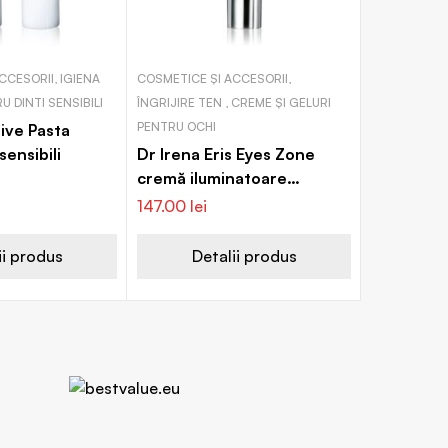
CCESORII, IGIENA
COSMETICE ȘI ACCESORII,
 DINTI SENSIBILI
ÎNGRIJIRE TEN , CREME ȘI GELURI
PENTRU OCHI
ive Pasta
sensibili
Dr Irena Eris Eyes Zone
cremă iluminatoare
împotriva cearcănelor și a
147.00
lei
pungilor de sub ochi SPF 20
ii produs
Detalii produs