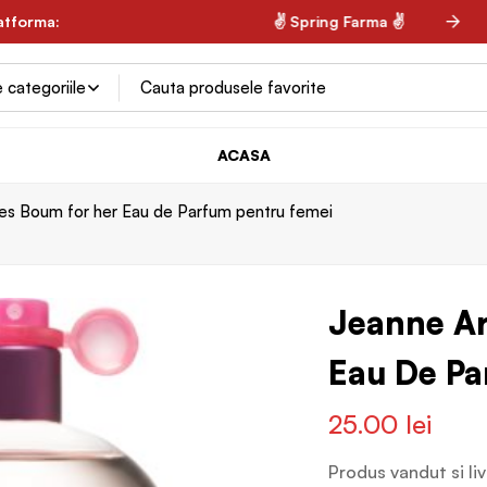
% naturale ✌
latforma:
✌ Spring Farma ✌
ACASA
es Boum for her Eau de Parfum pentru femei
Jeanne A
Eau De Pa
25.00
lei
Produs vandut si li