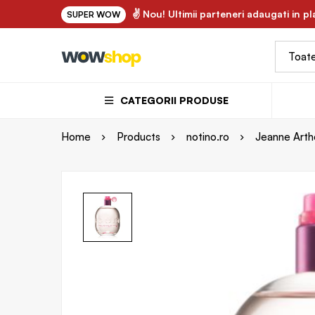
✌ FLORY.ro - uleiuri vegetale si ape florale bio 100
✌ Nou! Ultimii parteneri adaugati in p
SUPER WOW
CATEGORII PRODUSE
Home
Products
notino.ro
Jeanne Arth