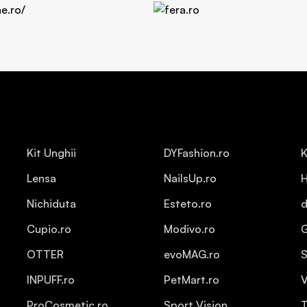
Kit Unghii
DYFashion.ro
K
Lensa
NailsUp.ro
H
Nichiduta
Esteto.ro
d
Cupio.ro
Modivo.ro
OTTER
evoMAG.ro
S
INPUFF.ro
PetMart.ro
V
ProCosmetic.ro
Sport Vision
T