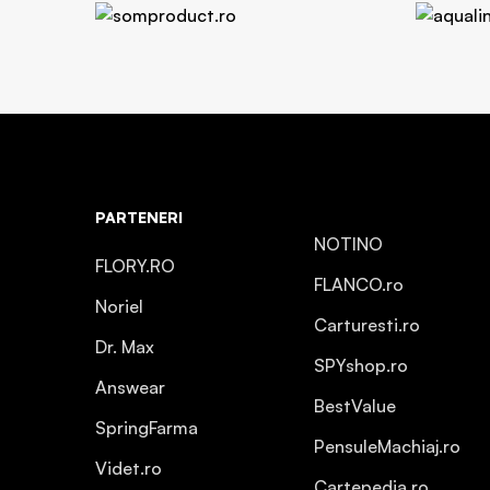
PARTENERI
NOTINO
FLORY.RO
FLANCO.ro
Noriel
Carturesti.ro
Dr. Max
SPYshop.ro
Answear
BestValue
SpringFarma
PensuleMachiaj.ro
Videt.ro
Cartepedia.ro