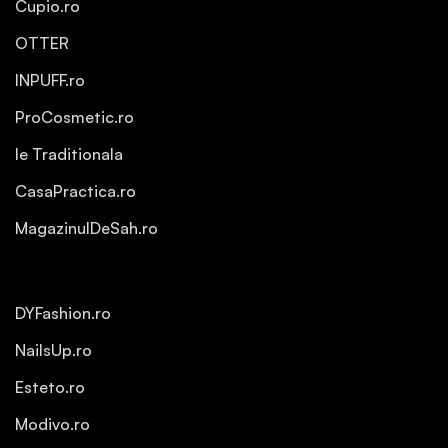
Cupio.ro
OTTER
INPUFF.ro
ProCosmetic.ro
Ie Traditionala
CasaPractica.ro
MagazinulDeSah.ro
DYFashion.ro
NailsUp.ro
Esteto.ro
Modivo.ro