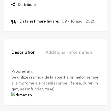
Distribuie
Data estimare livrare:
09 - 16 aug., 2026
Description
Additional information
Revi
Proprietați:
Se utilizeaza înca de la apariția primelor semne
si simptome ale racelii si gripei (febra, dureri în
gat, nas înfundat, tuse)