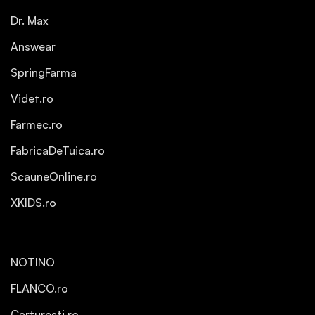
Dr. Max
Answear
SpringFarma
Videt.ro
Farmec.ro
FabricaDeTuica.ro
ScauneOnline.ro
XKIDS.ro
NOTINO
FLANCO.ro
Carturesti.ro