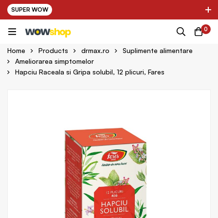
SUPER WOW
✌ Nou! Ultimii parteneri adaugati in platforma:
0
pring Farma ✌
✌ Kinder Auto ✌
Home
Products
drmax.ro
Suplimente alimentare
Ameliorarea simptomelor
Hapciu Raceala si Gripa solubil, 12 plicuri, Fares