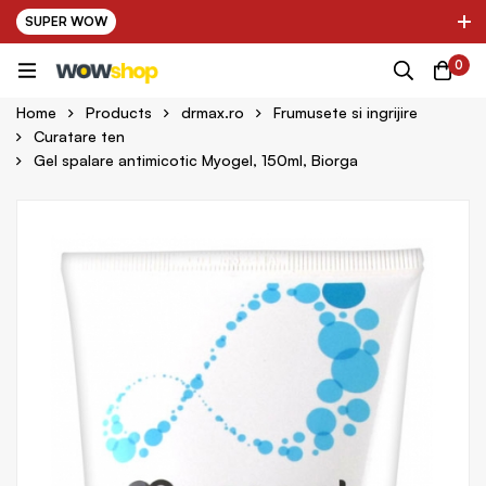
SUPER WOW
✌ Nou! Ultimii parteneri adaugati in platforma:
0
pring Farma ✌
✌ Kinder Auto ✌
Home
Products
drmax.ro
Frumusete si ingrijire
Curatare ten
Gel spalare antimicotic Myogel, 150ml, Biorga