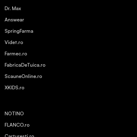
Dr. Max
Answear
SpringFarma
Videt.ro
Farmec.ro
FabricaDeTuica.ro
ScauneOnline.ro
XKIDS.ro
NOTINO
FLANCO.ro
Carturesti.ro