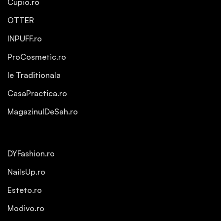
Cupio.ro
OTTER
INPUFF.ro
ProCosmetic.ro
Ie Traditionala
CasaPractica.ro
MagazinulDeSah.ro
DYFashion.ro
NailsUp.ro
Esteto.ro
Modivo.ro