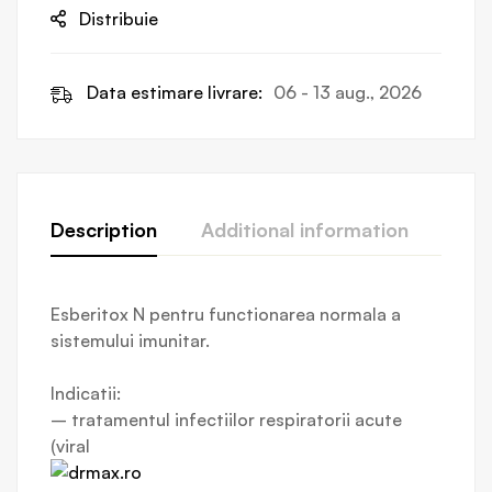
Distribuie
Data estimare livrare:
06 - 13 aug., 2026
Description
Additional information
Revi
Esberitox N pentru functionarea normala a
sistemului imunitar.
Indicatii:
– tratamentul infectiilor respiratorii acute
(viral