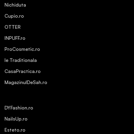
Nichiduta
Cupio.ro
OTTER
INPUFF.ro
ProCosmetic.ro
Ie Traditionala
CasaPractica.ro
MagazinulDeSah.ro
DYFashion.ro
NailsUp.ro
Esteto.ro