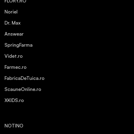
FLORY.RO
Noriel
Dr. Max
Answear
SpringFarma
Videt.ro
Farmec.ro
FabricaDeTuica.ro
ScauneOnline.ro
XKIDS.ro
NOTINO