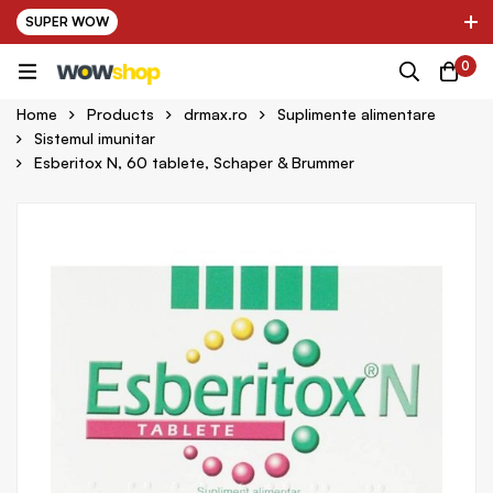
SUPER WOW
✌ Nou! Ultimii parteneri adaugati in platforma:
0
pring Farma ✌
✌ Kinder Auto ✌
Home
Products
drmax.ro
Suplimente alimentare
Sistemul imunitar
Esberitox N, 60 tablete, Schaper & Brummer