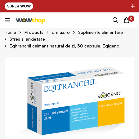
SUPER WOW
✌ Nou! Ultimii parteneri adaugati in platforma:
0
pring Farma ✌
✌ Kinder Auto ✌
Home
Products
drmax.ro
Suplimente alimentare
Stres si anxietate
Eqitranchil calmant natural de zi, 30 capsule, Eqigeno