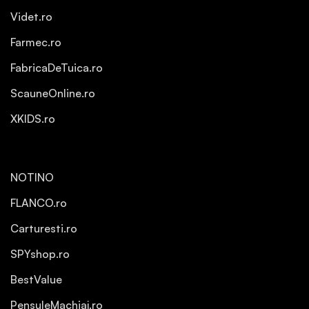
Videt.ro
Farmec.ro
FabricaDeTuica.ro
ScauneOnline.ro
XKIDS.ro
NOTINO
FLANCO.ro
Carturesti.ro
SPYshop.ro
BestValue
PensuleMachiaj.ro