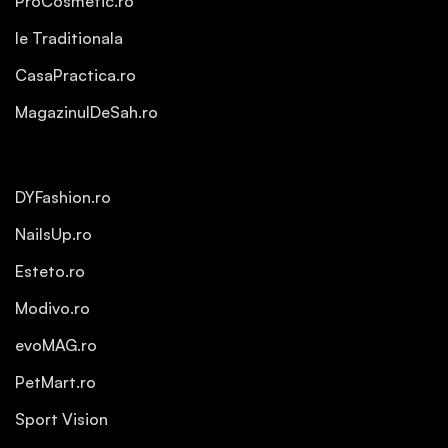
ProCosmetic.ro
Ie Traditionala
CasaPractica.ro
MagazinulDeSah.ro
DYFashion.ro
NailsUp.ro
Esteto.ro
Modivo.ro
evoMAG.ro
PetMart.ro
Sport Vision