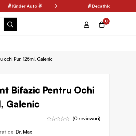
✌ Kinder Auto ✌
✌ Decathlon ✌
0
u ochi Pur, 125ml, Galenic
t Bifazic Pentru Ochi
, Galenic
(0 reviewuri)
vrat de:
Dr. Max