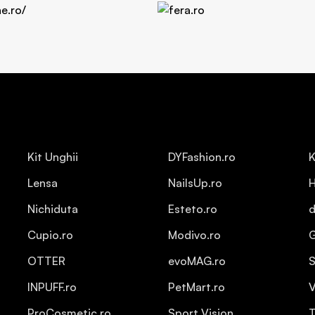
Kit Unghii
DYFashion.ro
K
Lensa
NailsUp.ro
H
Nichiduta
Esteto.ro
d
Cupio.ro
Modivo.ro
OTTER
evoMAG.ro
S
INPUFF.ro
PetMart.ro
V
ProCosmetic.ro
Sport Vision
T