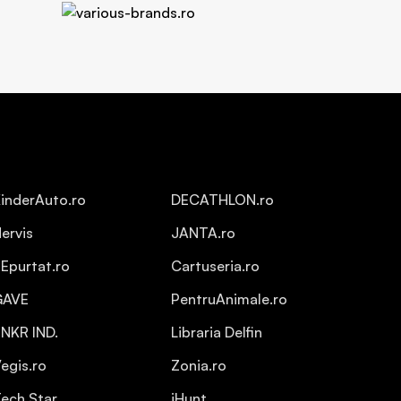
inderAuto.ro
DECATHLON.ro
ervis
JANTA.ro
Epurtat.ro
Cartuseria.ro
GAVE
PentruAnimale.ro
NKR IND.
Libraria Delfin
egis.ro
Zonia.ro
ech Star
iHunt