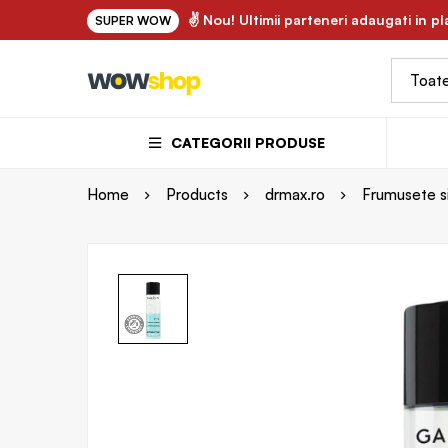
✌ FLORY.ro - uleiuri vegetale si ape florale bio 100% natur
✌ Nou! Ultimii parteneri adaugati in p
SUPER WOW
CATEGORII PRODUSE
Home
Products
drmax.ro
Frumusete si 