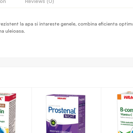
ion
Reviews (0)
zistent la apa si intareste genele, combina eficienta optima
na uleioasa.