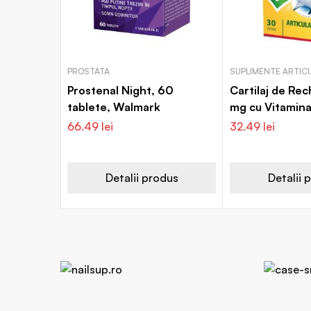
PROSTATA
SUPLIMENTE ARTICU
Prostenal Night, 60
Cartilaj de Rec
tablete, Walmark
mg cu Vitamina
capsule, Walm
66.49
lei
32.49
lei
Detalii produs
Detalii 