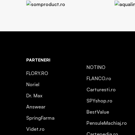
PARTENERI
NOTINO
FLORY.RO
FLANCO.ro
Noriel
Carturesti.ro
Dr. Max
SPYshop.ro
Answear
BestValue
SpringFarma
PensuleMachiaj.ro
Videt.ro
Cartepedia.ro