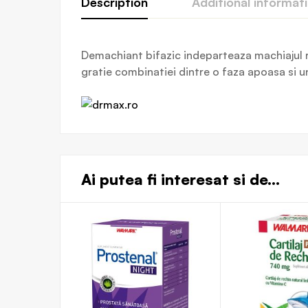
Description
Additional informat
Demachiant bifazic indeparteaza machiajul re
gratie combinatiei dintre o faza apoasa si u
Ai putea fi interesat si de...