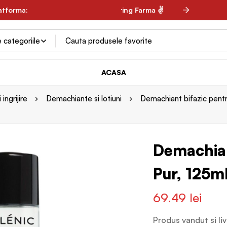
ale ✌
latforma:
✌ Spring Farma ✌
ACASA
ingrijire
Demachiante si lotiuni
Demachiant bifazic pentr
Demachian
Pur, 125ml
69.49
lei
Produs vandut si li