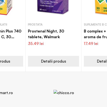
LATII
PROSTATA
SUPLIMENTE B 
hin Plus 740
Prostenal Night, 30
B complex +
 C, 30
tablete, Walmark
aroma de fr
ark
tablete, Wa
35.49
lei
17.49
lei
produs
Detalii produs
Detal