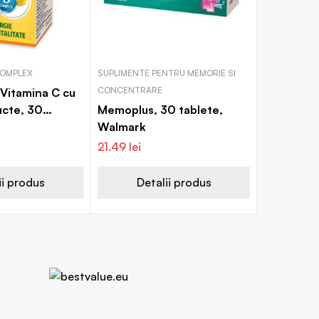
COMPLEX
SUPLIMENTE PENTRU MEMORIE SI
CONCENTRARE
 Vitamina C cu
ucte, 30
Memoplus, 30 tablete,
lmark
Walmark
21.49
lei
ii produs
Detalii produs