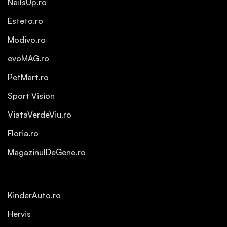
NailsUp.ro
Esteto.ro
Modivo.ro
evoMAG.ro
PetMart.ro
Sport Vision
ViataVerdeViu.ro
Floria.ro
MagazinulDeGene.ro
KinderAuto.ro
Hervis