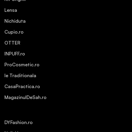
Lensa
Nichiduta
Cupio.ro
OTTER
INPUFF.ro
ProCosmetic.ro
Ie Traditionala
CasaPractica.ro
MagazinulDeSah.ro
DYFashion.ro