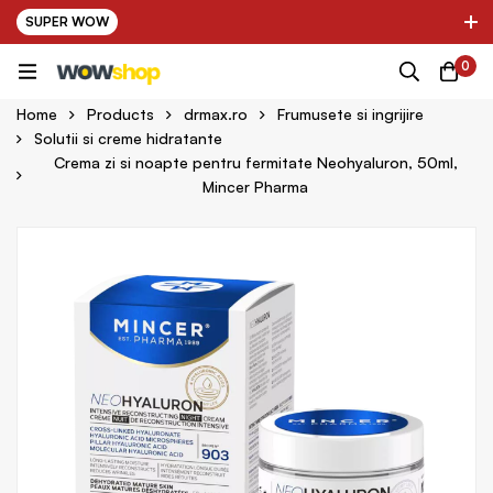
SUPER WOW
✌ Nou! Ultimii parteneri adaugati in platforma:
0
pring Farma ✌
✌ Kinder Auto ✌
Home
Products
drmax.ro
Frumusete si ingrijire
Solutii si creme hidratante
Crema zi si noapte pentru fermitate Neohyaluron, 50ml,
Mincer Pharma