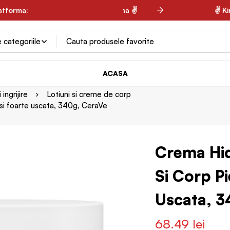
latforma:
✌ Spring Farma ✌
✌ Kind
ACASA
ingrijire
Lotiuni si creme de corp
 si foarte uscata, 340g, CeraVe
Crema Hid
Si Corp Pi
Uscata, 3
68.49
lei