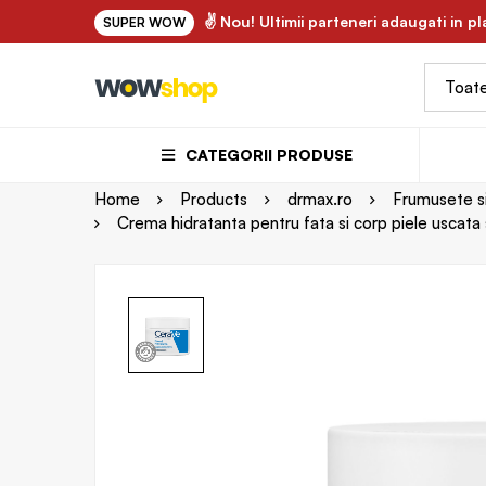
 FLORY.ro - uleiuri vegetale si ape florale bio 100% naturale ✌
✌ Nou! Ultimii parteneri adaugati in p
SUPER WOW
CATEGORII PRODUSE
Home
Products
drmax.ro
Frumusete si 
Crema hidratanta pentru fata si corp piele uscata