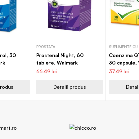
PROSTATA
SUPLIMENTE CU
rol, 30
Prostenal Night, 60
Coenzima Q1
ark
tablete, Walmark
30 capsule,
66.49
lei
37.49
lei
produs
Detalii produs
Detal