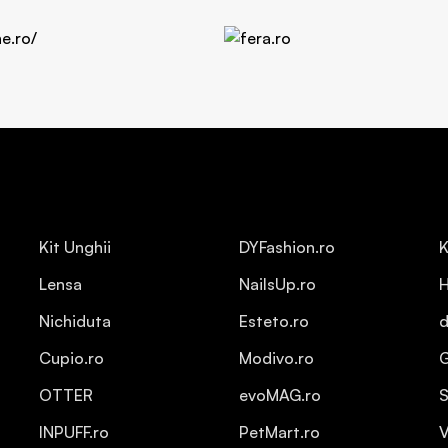
Kit Unghii
DYFashion.ro
K
Lensa
NailsUp.ro
H
Nichiduta
Esteto.ro
d
Cupio.ro
Modivo.ro
OTTER
evoMAG.ro
S
INPUFF.ro
PetMart.ro
V