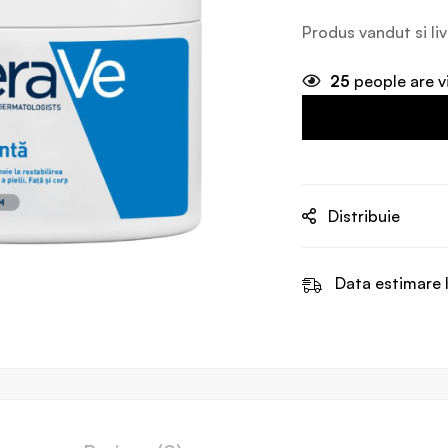
Produs vandut si li
25
people are v
Distribuie
Data estimare l