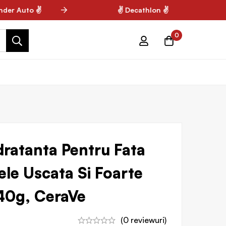
er Auto ✌
✌ Decathlon ✌
0
ratanta Pentru Fata
ele Uscata Si Foarte
40g, CeraVe
(0 reviewuri)