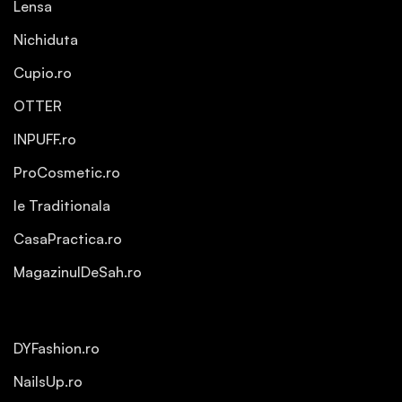
Lensa
Nichiduta
Cupio.ro
OTTER
INPUFF.ro
ProCosmetic.ro
Ie Traditionala
CasaPractica.ro
MagazinulDeSah.ro
DYFashion.ro
NailsUp.ro