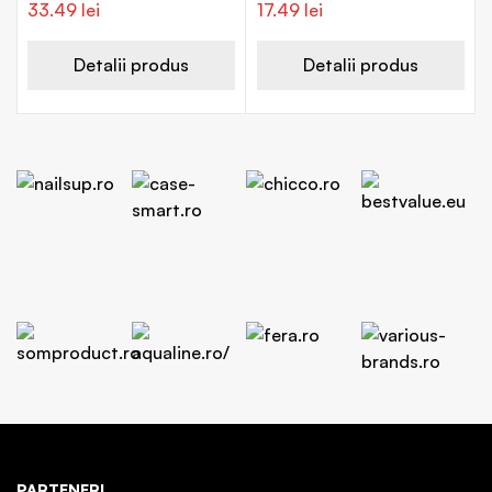
tablete, Walmark
33.49
lei
17.49
lei
Detalii produs
Detalii produs
PARTENERI