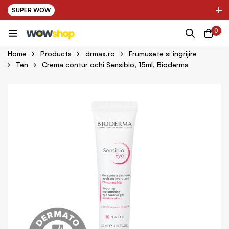
SUPER WOW
✌ Nou! Ultimii parteneri adaugati in platforma:
0
pring Farma ✌
✌ Kinder Auto ✌
Home
Products
drmax.ro
Frumusete si ingrijire
Ten
Crema contur ochi Sensibio, 15ml, Bioderma