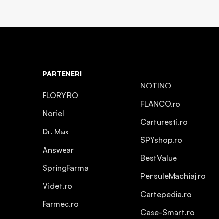
PARTENERI
NOTINO
FLORY.RO
FLANCO.ro
Noriel
Carturesti.ro
Dr. Max
SPYshop.ro
Answear
BestValue
SpringFarma
PensuleMachiaj.ro
Videt.ro
Cartepedia.ro
Farmec.ro
Case-Smart.ro