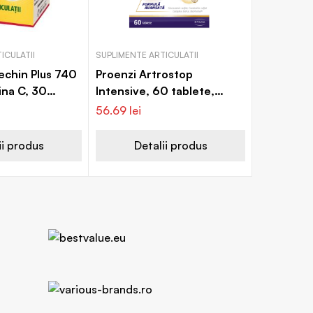
ICULATII
SUPLIMENTE ARTICULATII
Rechin Plus 740
Proenzi Artrostop
ina C, 30
Intensive, 60 tablete,
lmark
Walmark
56.69
lei
ii produs
Detalii produs