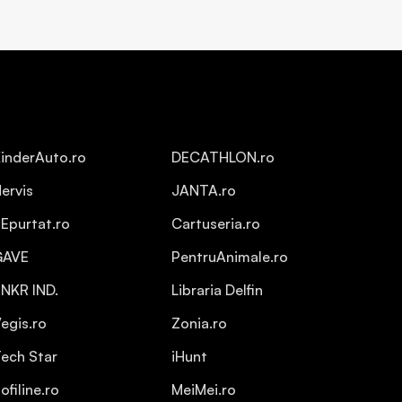
inderAuto.ro
DECATHLON.ro
ervis
JANTA.ro
Epurtat.ro
Cartuseria.ro
GAVE
PentruAnimale.ro
NKR IND.
Libraria Delfin
egis.ro
Zonia.ro
ech Star
iHunt
ofiline.ro
MeiMei.ro