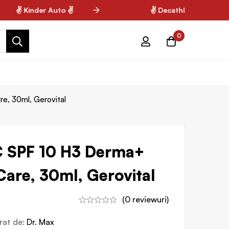
✌ Kinder Auto ✌
✌ Decathlon ✌
0
, 30ml, Gerovital
 SPF 10 H3 Derma+
are, 30ml, Gerovital
(0 reviewuri)
vrat de:
Dr. Max