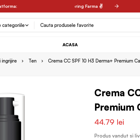
rale ✌
latforma:
✌ Spring Farma ✌
ACASA
ingrijire
Ten
Crema CC SPF 10 H3 Derma+ Premium Care
Crema CC
Premium C
44.79
lei
Produs vandut si li