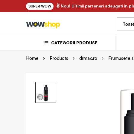
✌ FLORY.ro - uleiuri vegetale si ape florale bio 100% natu
✌ Nou! Ultimii parteneri adaugati in p
SUPER WOW
CATEGORII PRODUSE
Home
Products
drmax.ro
Frumusete si 