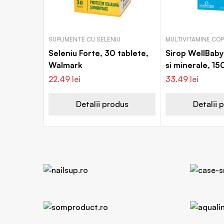
SUPLIMENTE CU SELENIU
MULTIVITAMINE COPI
Seleniu Forte, 30 tablete,
Sirop WellBaby
Walmark
si minerale, 15
Vitabiotics
22.49
lei
33.49
lei
Detalii produs
Detalii 