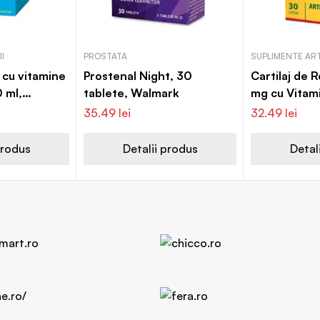
I
PROSTATA
SUPLIMENTE ART
 cu vitamine
Prostenal Night, 30
Cartilaj de 
0 ml,
tablete, Walmark
mg cu Vitam
capsule, Wa
35.49
lei
32.49
lei
produs
Detalii produs
Detal