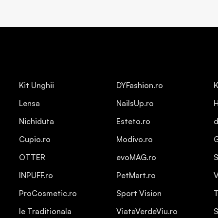
Kit Unghii
DYFashion.ro
K
Lensa
NailsUp.ro
H
Nichiduta
Esteto.ro
d
Cupio.ro
Modivo.ro
OTTER
evoMAG.ro
S
INPUFF.ro
PetMart.ro
V
ProCosmetic.ro
Sport Vision
T
Ie Traditionala
ViataVerdeViu.ro
S