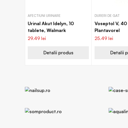
AFECTIUNI URINARE
DURERI DE GAT
Urinal Akut Idelyn, 10
Voseptol V, 40
tablete, Walmark
Plantavorel
29.49
lei
25.49
lei
Detalii produs
Detalii 