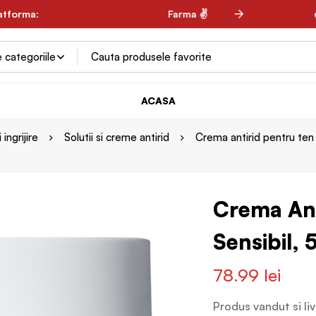
 ✌
latforma:
✌ Spring Farma ✌
✌ 
ACASA
ingrijire
Solutii si creme antirid
Crema antirid pentru ten 
Crema Ant
Sensibil,
78.99
lei
Produs vandut si li