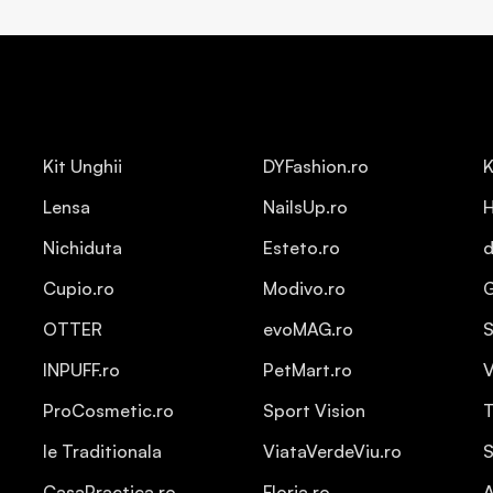
Kit Unghii
DYFashion.ro
K
Lensa
NailsUp.ro
H
Nichiduta
Esteto.ro
d
Cupio.ro
Modivo.ro
OTTER
evoMAG.ro
S
INPUFF.ro
PetMart.ro
V
ProCosmetic.ro
Sport Vision
T
Ie Traditionala
ViataVerdeViu.ro
S
CasaPractica.ro
Floria.ro
A