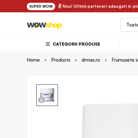
✌ FLORY.ro - uleiuri vegetale si ape florale bio 100% naturale
✌ Nou! Ultimii parteneri adaugati in p
SUPER WOW
CATEGORII PRODUSE
Home
Products
drmax.ro
Frumusete si 