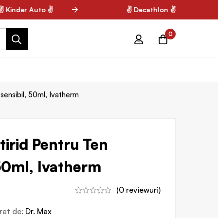
Kinder Auto ✌
✌ Decathlon ✌
0
sensibil, 50ml, Ivatherm
irid Pentru Ten
 50ml, Ivatherm
(0 reviewuri)
vrat de:
Dr. Max