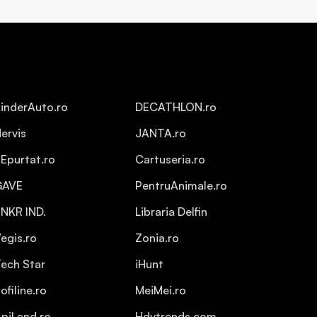
inderAuto.ro
DECATHLON.ro
ervis
JANTA.ro
Epurtat.ro
Cartuseria.ro
GAVE
PentruAnimale.ro
NKR IND.
Libraria Delfin
egis.ro
Zonia.ro
ech Star
iHunt
ofiline.ro
MeiMei.ro
piLand.ro
Hdvtrends.com