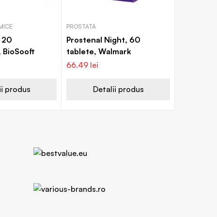
MICE
PROSTATA
, 20
Prostenal Night, 60
 BioSooft
tablete, Walmark
66.49
lei
ii produs
Detalii produs