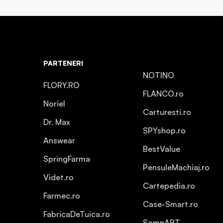
PARTENERI
NOTINO
FLORY.RO
FLANCO.ro
Noriel
Carturesti.ro
Dr. Max
SPYshop.ro
Answear
BestValue
SpringFarma
PensuleMachiaj.ro
Videt.ro
Cartepedia.ro
Farmec.ro
Case-Smart.ro
FabricaDeTuica.ro
SomnART