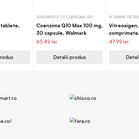
SUPLIMENTE CU COENZIMA Q10
VITAMINE OFTAL
 tablete,
Coenzima Q10 Max 100 mg,
Vitreoxigen
30 capsule, Walmark
comprimate,
63.49
lei
47.99
lei
produs
Detalii produs
Detal