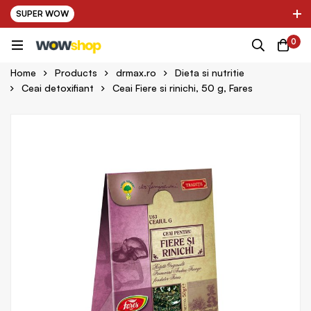
SUPER WOW
✌ Nou! Ultimii parteneri adaugati in platforma:
0
pring Farma ✌
✌ Kinder Auto ✌
Home
Products
drmax.ro
Dieta si nutritie
Ceai detoxifiant
Ceai Fiere si rinichi, 50 g, Fares