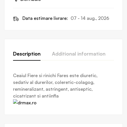
Data estimare livrare:
07 - 14 aug., 2026
Description
Additional information
Revi
Ceaiul Fiere si rinichi Fares este diuretic,
sedativ al durerilor, coleretic-colagog,
remineralizant, astringent, antiseptic,
cicatrizant si antiinfla