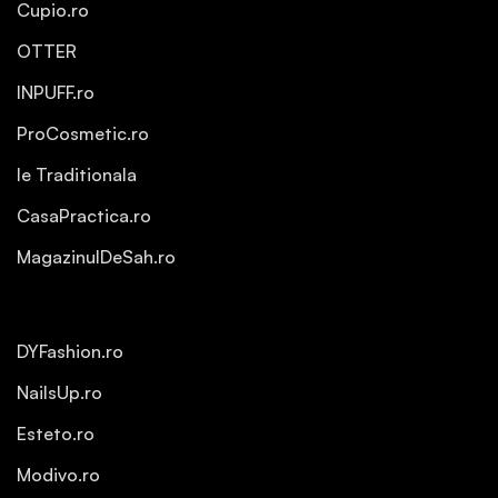
Cupio.ro
OTTER
INPUFF.ro
ProCosmetic.ro
Ie Traditionala
CasaPractica.ro
MagazinulDeSah.ro
DYFashion.ro
NailsUp.ro
Esteto.ro
Modivo.ro