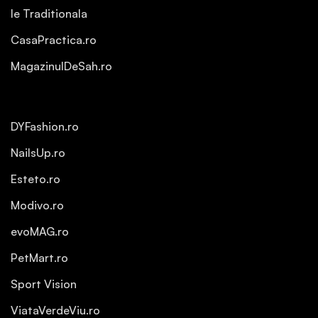
Ie Traditionala
CasaPractica.ro
MagazinulDeSah.ro
DYFashion.ro
NailsUp.ro
Esteto.ro
Modivo.ro
evoMAG.ro
PetMart.ro
Sport Vision
ViataVerdeViu.ro