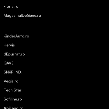
Floria.ro
MagazinulDeGene.ro
KinderAuto.ro
Hervis
dEpurtat.ro
GAVE
SNKR IND.
Vegis.ro
Tech Star
Sofiline.ro
ApiLand.ro