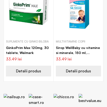
SUPLIMENTE CU GINKO BILOBA
MULTIVITAMINE COPII
GinkoPrim Max 120mg, 30
Sirop WellBaby cu vitamine
tablete, Walmark
si minerale, 150 ml,
Vitabiotics
33.49
lei
33.49
lei
Detalii produs
Detalii produs