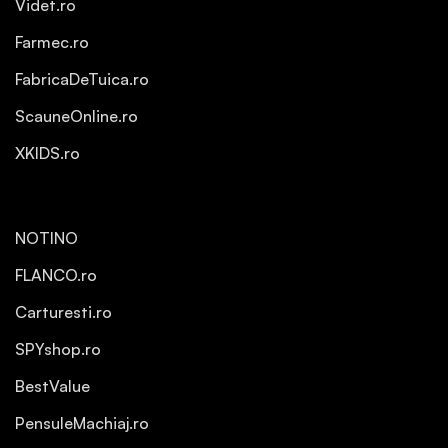
Videt.ro
Farmec.ro
FabricaDeTuica.ro
ScauneOnline.ro
XKIDS.ro
NOTINO
FLANCO.ro
Carturesti.ro
SPYshop.ro
BestValue
PensuleMachiaj.ro