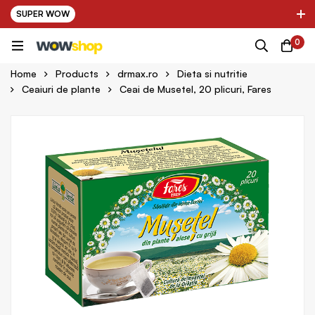
SUPER WOW
✌ Nou! Ultimii parteneri adaugati in platforma:
0
pring Farma ✌
✌ Kinder Auto ✌
Home
Products
drmax.ro
Dieta si nutritie
Ceaiuri de plante
Ceai de Musetel, 20 plicuri, Fares