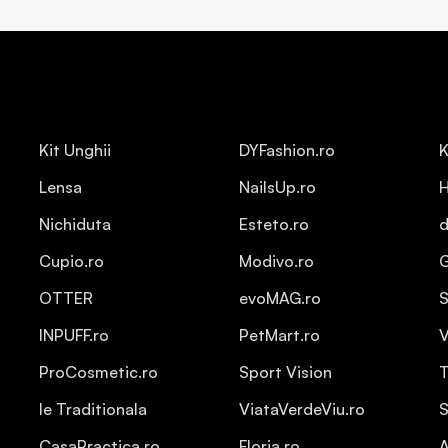
Kit Unghii
DYFashion.ro
K
Lensa
NailsUp.ro
H
Nichiduta
Esteto.ro
d
Cupio.ro
Modivo.ro
OTTER
evoMAG.ro
S
INPUFF.ro
PetMart.ro
V
ProCosmetic.ro
Sport Vision
T
Ie Traditionala
ViataVerdeViu.ro
S
CasaPractica.ro
Floria.ro
A