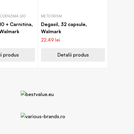
 COENZIMA Q10
METEORISM
0 + Carnitina,
Degasil, 32 capsule,
 Walmark
Walmark
22.49
lei
ii produs
Detalii produs