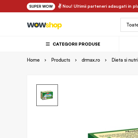
✌ FLORY.ro - uleiuri vegetale si ape florale bio 100% n
✌ Nou! Ultimii parteneri adaugati in p
SUPER WOW
CATEGORII PRODUSE
Home
Products
drmax.ro
Dieta si nutri