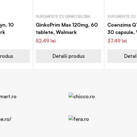
SUPLIMENTE CU GINKO BILOBA
SUPLIMENTE CU
lyn, 10
GinkoPrim Max 120mg, 60
Coenzima Q1
ark
tablete, Walmark
30 capsule,
52.49
lei
37.49
lei
produs
Detalii produs
Detal