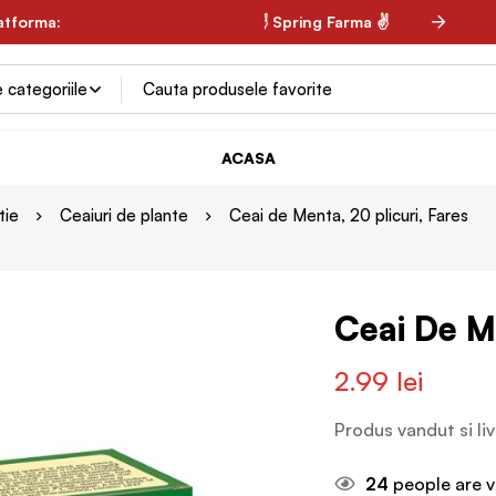
aturale ✌
latforma:
✌ Spring Farma ✌
ACASA
tie
Ceaiuri de plante
Ceai de Menta, 20 plicuri, Fares
Ceai De Me
2.99
lei
Produs vandut si li
24
people are v