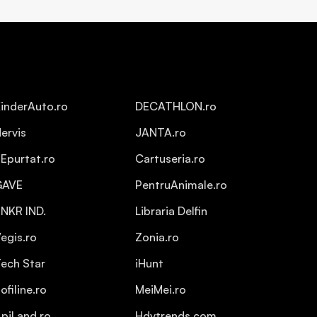
inderAuto.ro
DECATHLON.ro
ervis
JANTA.ro
Epurtat.ro
Cartuseria.ro
GAVE
PentruAnimale.ro
NKR IND.
Libraria Delfin
egis.ro
Zonia.ro
ech Star
iHunt
ofiline.ro
MeiMei.ro
piLand.ro
Hdvtrends.com