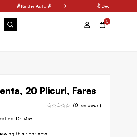
✌ Kinder Auto ✌
✌ Decathlon ✌
0
nta, 20 Plicuri, Fares
(0 reviewuri)
vrat de:
Dr. Max
iewing this right now