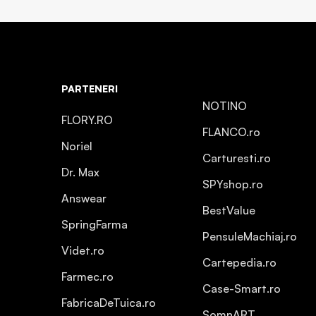
PARTENERI
NOTINO
FLORY.RO
FLANCO.ro
Noriel
Carturesti.ro
Dr. Max
SPYshop.ro
Answear
BestValue
SpringFarma
PensuleMachiaj.ro
Videt.ro
Cartepedia.ro
Farmec.ro
Case-Smart.ro
FabricaDeTuica.ro
SomnART