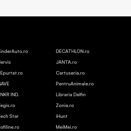
inderAuto.ro
DECATHLON.ro
ervis
JANTA.ro
Epurtat.ro
Cartuseria.ro
GAVE
PentruAnimale.ro
NKR IND.
Libraria Delfin
egis.ro
Zonia.ro
ech Star
iHunt
ofiline.ro
MeiMei.ro