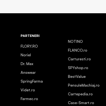
PARTENERI
NOTINO
FLORY.RO
FLANCO.ro
Noriel
Carturesti.ro
Dr. Max
SPYshop.ro
Answear
BestValue
SpringFarma
PensuleMachiaj.ro
Videt.ro
Cartepedia.ro
Farmec.ro
Case-Smart.ro