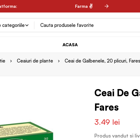
 ✌
latforma:
✌ Spring Farma ✌
✌ 
ACASA
tie
Ceaiuri de plante
Ceai de Galbenele, 20 plicuri, Fare
Ceai De Ga
Fares
3.49
lei
Produs vandut si li