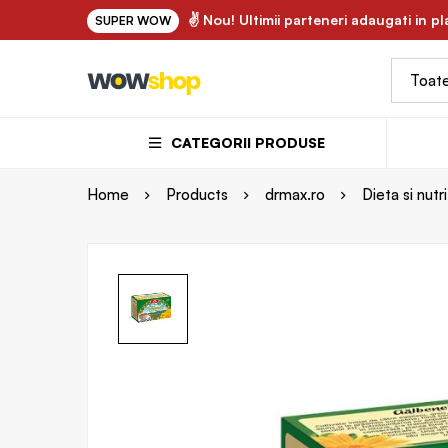
✌ FLORY.ro - uleiuri vegetale si ape florale bio 100% naturale
✌ Nou! Ultimii parteneri adaugati in p
SUPER WOW
CATEGORII PRODUSE
Home
Products
drmax.ro
Dieta si nutri