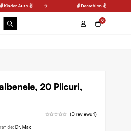
Kinder Auto ✌
✌ Decathlon ✌
0
s
lbenele, 20 Plicuri,
(0 reviewuri)
vrat de:
Dr. Max