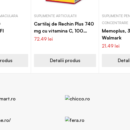
MACULARA
SUPLIMENTE ARTICULATII
SUPLIMENTE PEN
CONCENTRARE
0
Cartilaj de Rechin Plus 740
FI
mg cu vitamina C, 100
Memoplus, 3
capsule, Walmark
Walmark
72.49
lei
21.49
lei
produs
Detalii produs
Detal