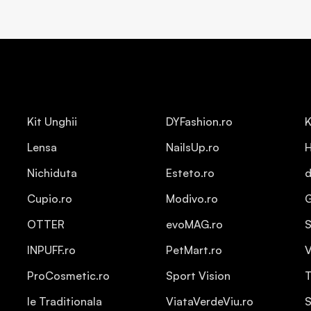
Kit Unghii
DYFashion.ro
K
Lensa
NailsUp.ro
H
Nichiduta
Esteto.ro
d
Cupio.ro
Modivo.ro
OTTER
evoMAG.ro
S
INPUFF.ro
PetMart.ro
V
ProCosmetic.ro
Sport Vision
T
Ie Traditionala
ViataVerdeViu.ro
S