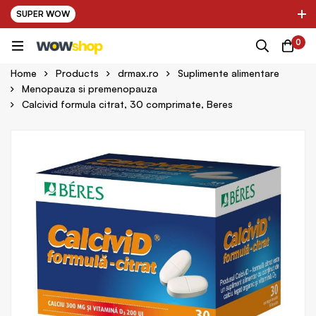
SUPER WOW
✌ Nou! Ultimii parteneri adaugati in platforma:
0
pring Farma ✌
✌ Kinder Auto ✌
Home
Products
drmax.ro
Suplimente alimentare
Menopauza si premenopauza
Calcivid formula citrat, 30 comprimate, Beres