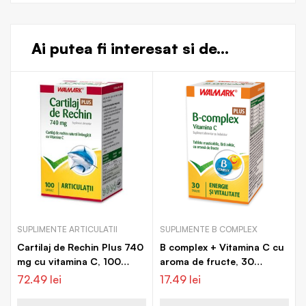
Ai putea fi interesat si de...
SUPLIMENTE ARTICULATII
SUPLIMENTE B COMPLEX
Cartilaj de Rechin Plus 740
B complex + Vitamina C cu
mg cu vitamina C, 100
aroma de fructe, 30
capsule, Walmark
tablete, Walmark
72.49
lei
17.49
lei