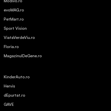
Modivo.ro
evoMAG.ro
PetMart.ro
Sport Vision
ViataVerdeViu.ro
Floria.ro
MagazinulDeGene.ro
KinderAuto.ro
Hervis
dEpurtat.ro
GAVE