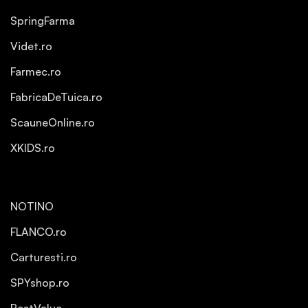
SpringFarma
Videt.ro
Farmec.ro
FabricaDeTuica.ro
ScauneOnline.ro
XKIDS.ro
NOTINO
FLANCO.ro
Carturesti.ro
SPYshop.ro
BestValue