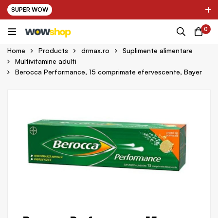
SUPER WOW
✌ Nou! Ultimii parteneri adaugati in platforma:
0
pring Farma ✌
✌ Kinder Auto ✌
Home
Products
drmax.ro
Suplimente alimentare
Multivitamine adulti
Berocca Performance, 15 comprimate efervescente, Bayer