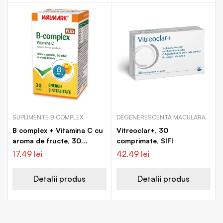
SUPLIMENTE B COMPLEX
DEGENERESCENTA MACULARA
B complex + Vitamina C cu
Vitreoclar+, 30
aroma de fructe, 30
comprimate, SIFI
tablete, Walmark
17.49
lei
42.49
lei
Detalii produs
Detalii produs